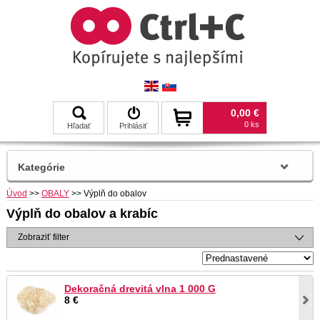
0,00 €
0 ks
Hľadať
Prihlásiť
Kategórie
Úvod
>>
OBALY
>>
Výplň do obalov
Výplň do obalov a krabíc
Zobraziť filter
Dekoračná drevitá vlna 1 000 G
8 €