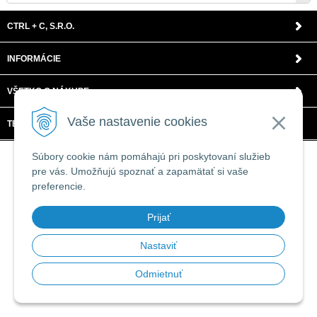
CTRL + C, S.R.O.
INFORMÁCIE
VŠETKO O NÁKUPE
Vaše nastavenie cookies
TECHNICKÉ ŠPECIFIKÁCIE
© 2026 CTRL + C, s.r.o. •
tvorba eshopu cez UNIobchod
,
webhosting
spoločnosti
Súbory cookie nám pomáhajú pri poskytovaní služieb
WEBYGROUP
pre vás. Umožňujú spoznať a zapamätať si vaše
preferencie.
Prijať
Nastaviť
Odmietnuť