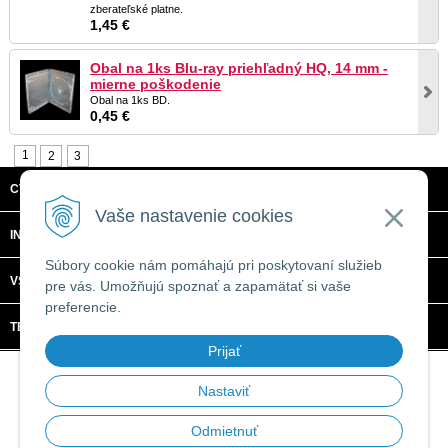
zberateľské platne.
1,45 €
Obal na 1ks Blu-ray priehľadný HQ, 14 mm -
mierne poškodenie
Obal na 1ks BD.
0,45 €
1
2
3
CTRL + C, S.R.O.
Vaše nastavenie cookies
INFORMÁCIE
Súbory cookie nám pomáhajú pri poskytovaní služieb
VŠETKO O NÁKUPE
pre vás. Umožňujú spoznať a zapamätať si vaše
preferencie.
TECHNICKÉ ŠPECIFIKÁCIE
Prijať
© 2026 CTRL + C, s.r.o. •
tvorba eshopu cez UNIobchod
,
webhosting
spoločnosti
WEBYGROUP
Nastaviť
Odmietnuť