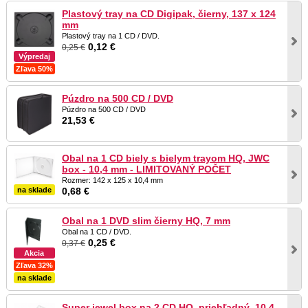
Plastový tray na CD Digipak, čierny, 137 x 124
mm
Plastový tray na 1 CD / DVD.
0,12 €
0,25 €
Výpredaj
Zľava 50%
Púzdro na 500 CD / DVD
Púzdro na 500 CD / DVD
21,53 €
Obal na 1 CD biely s bielym trayom HQ, JWC
box - 10,4 mm - LIMITOVANÝ POČET
Rozmer: 142 x 125 x 10,4 mm
na sklade
0,68 €
Obal na 1 DVD slim čierny HQ, 7 mm
Obal na 1 CD / DVD.
0,25 €
0,37 €
Akcia
Zľava 32%
na sklade
Super jewel box na 2 CD HQ, priehľadný, 10,4