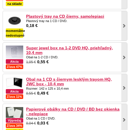
na sklade
Plastový tray na CD čierny, samolepiaci
Plastový tray na 1 CD / DVD.
0,18 €
momentálne
nedostupné
Super jewel box na 1-2 DVD HQ, priehľadný,
10,4 mm
Obal na 1-2 CD / DVD.
0,55 €
Akcia
1,05 €
Zľava 47%
Obal na 1 CD s čiernym lesklým trayom HQ,
JWC box - 10,4 mm
Rozmer: 142 x 125 x 10,4 mm
Akcia
0,49 €
0,55 €
Zľava 11%
Papierové obálky na CD / DVD / BD bez okienka
- nelepiace
Obal na 1 CD / DVD.
Výpredaj
0,03 €
0,04 €
Zľava 34%