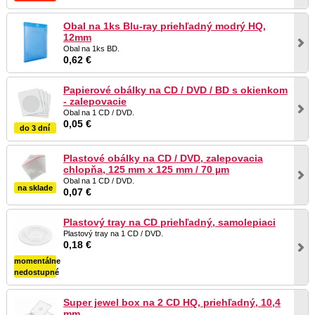
Obal na 1ks Blu-ray priehľadný modrý HQ,
12mm
Obal na 1ks BD.
0,62 €
Papierové obálky na CD / DVD / BD s okienkom
- zalepovacie
Obal na 1 CD / DVD.
0,05 €
do 3 dní
Plastové obálky na CD / DVD, zalepovacia
chlopňa, 125 mm x 125 mm / 70 µm
Obal na 1 CD / DVD.
na sklade
0,07 €
Plastový tray na CD priehľadný, samolepiaci
Plastový tray na 1 CD / DVD.
0,18 €
momentálne
nedostupné
Super jewel box na 2 CD HQ, priehľadný, 10,4
mm