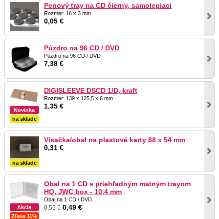
Penový tray na CD čierny, samolepiaci
Rozmer: 16 x 3 mm
0,05 €
Púzdro na 96 CD / DVD
Púzdro na 96 CD / DVD
7,38 €
DIGISLEEVE DSCD 1/D, kraft
Rozmer: 139 x 125,5 x 6 mm
1,35 €
Novinka
na sklade
Visačka/obal na plastové karty 88 x 54 mm
0,31 €
na sklade
Obal na 1 CD s priehľadným matným trayom
HQ, JWC box - 10,4 mm
Obal na 1 CD / DVD.
0,49 €
Akcia
0,55 €
Zľava 11%