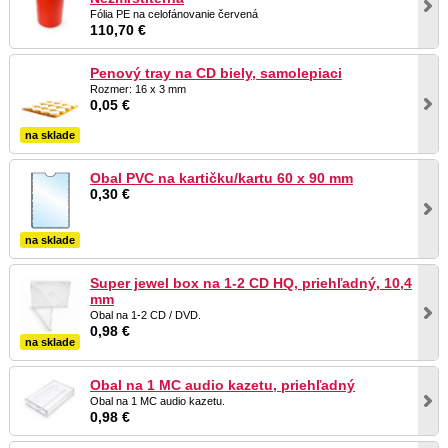
Fólia PE na celofánovanie červená
110,70 €
Penový tray na CD biely, samolepiaci
Rozmer: 16 x 3 mm
0,05 €
na sklade
Obal PVC na kartičku/kartu 60 x 90 mm
0,30 €
na sklade
Super jewel box na 1-2 CD HQ, priehľadný, 10,4
mm
Obal na 1-2 CD / DVD.
0,98 €
na sklade
Obal na 1 MC audio kazetu, priehľadný
Obal na 1 MC audio kazetu.
0,98 €