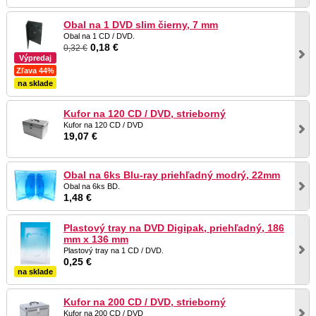
Obal na 1 DVD slim čierny, 7 mm
Obal na 1 CD / DVD.
0,18 €
0,32 €
Výpredaj
Zľava 44%
na sklade
Kufor na 120 CD / DVD, strieborný
Kufor na 120 CD / DVD
19,07 €
Obal na 6ks Blu-ray priehľadný modrý, 22mm
Obal na 6ks BD.
1,48 €
Plastový tray na DVD Digipak, priehľadný, 186
mm x 136 mm
Plastový tray na 1 CD / DVD.
0,25 €
na sklade
Kufor na 200 CD / DVD, strieborný
Kufor na 200 CD / DVD