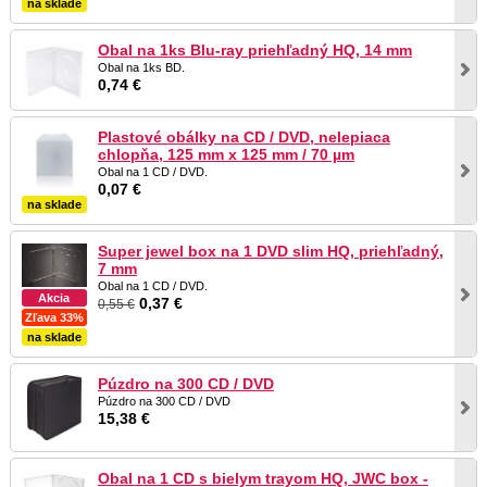
na sklade
Obal na 1ks Blu-ray priehľadný HQ, 14 mm
Obal na 1ks BD.
0,74 €
Plastové obálky na CD / DVD, nelepiaca
chlopňa, 125 mm x 125 mm / 70 µm
Obal na 1 CD / DVD.
0,07 €
na sklade
Super jewel box na 1 DVD slim HQ, priehľadný,
7 mm
Obal na 1 CD / DVD.
Akcia
0,37 €
0,55 €
Zľava 33%
na sklade
Púzdro na 300 CD / DVD
Púzdro na 300 CD / DVD
15,38 €
Obal na 1 CD s bielym trayom HQ, JWC box -