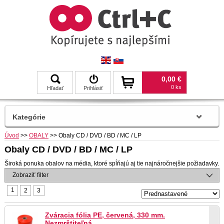
0,00 €
0 ks
Hľadať
Prihlásiť
Kategórie
Úvod
>>
OBALY
>>
Obaly CD / DVD / BD / MC / LP
Obaly CD / DVD / BD / MC / LP
Široká ponuka obalov na média, ktoré spĺňajú aj tie najnáročnejšie požiadavky.
Zobraziť filter
1
2
3
Zváracia fólia PE, červená, 330 mm.
Nezmrštiteľná