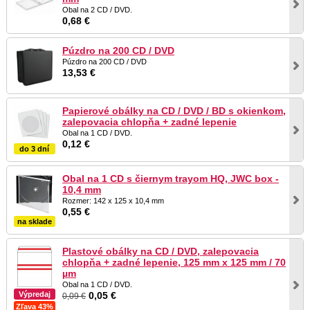
Obal na 2 CD / DVD.
0,68 €
Púzdro na 200 CD / DVD
Púzdro na 200 CD / DVD
13,53 €
Papierové obálky na CD / DVD / BD s okienkom,
zalepovacia chlopňa + zadné lepenie
Obal na 1 CD / DVD.
0,12 €
do 3 dní
Obal na 1 CD s čiernym trayom HQ, JWC box -
10,4 mm
Rozmer: 142 x 125 x 10,4 mm
0,55 €
na sklade
Plastové obálky na CD / DVD, zalepovacia
chlopňa + zadné lepenie, 125 mm x 125 mm / 70
µm
Obal na 1 CD / DVD.
Výpredaj
0,05 €
0,09 €
Zľava 43%