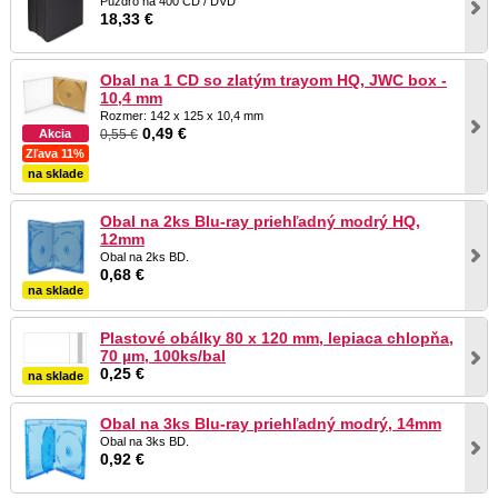
Púzdro na 400 CD / DVD
18,33 €
Obal na 1 CD so zlatým trayom HQ, JWC box -
10,4 mm
Rozmer: 142 x 125 x 10,4 mm
0,49 €
0,55 €
Akcia
Zľava 11%
na sklade
Obal na 2ks Blu-ray priehľadný modrý HQ,
12mm
Obal na 2ks BD.
0,68 €
na sklade
Plastové obálky 80 x 120 mm, lepiaca chlopňa,
70 µm, 100ks/bal
0,25 €
na sklade
Obal na 3ks Blu-ray priehľadný modrý, 14mm
Obal na 3ks BD.
0,92 €