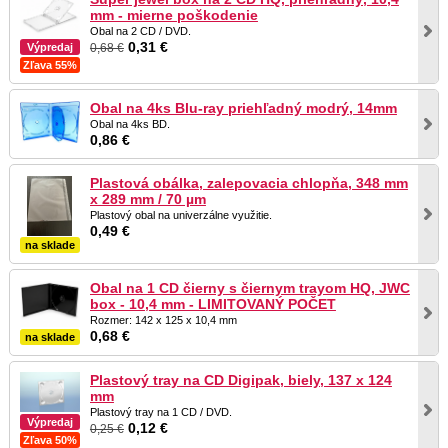
mm - mierne poškodenie
Obal na 2 CD / DVD.
0,31 €
0,68 €
Výpredaj
Zľava 55%
Obal na 4ks Blu-ray priehľadný modrý, 14mm
Obal na 4ks BD.
0,86 €
Plastová obálka, zalepovacia chlopňa, 348 mm
x 289 mm / 70 µm
Plastový obal na univerzálne využitie.
0,49 €
na sklade
Obal na 1 CD čierny s čiernym trayom HQ, JWC
box - 10,4 mm - LIMITOVANÝ POČET
Rozmer: 142 x 125 x 10,4 mm
0,68 €
na sklade
Plastový tray na CD Digipak, biely, 137 x 124
mm
Plastový tray na 1 CD / DVD.
Výpredaj
0,12 €
0,25 €
Zľava 50%