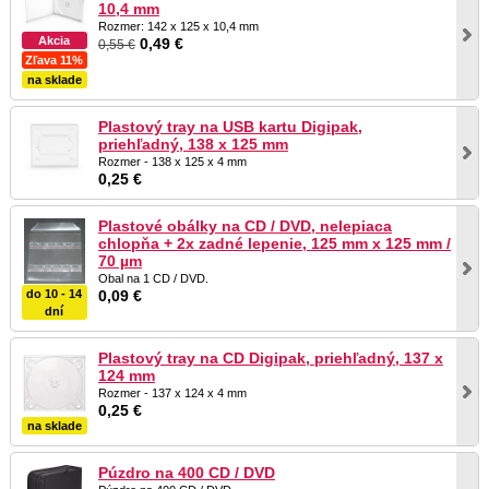
10,4 mm
Rozmer: 142 x 125 x 10,4 mm
Akcia
0,49 €
0,55 €
Zľava 11%
na sklade
Plastový tray na USB kartu Digipak,
priehľadný, 138 x 125 mm
Rozmer - 138 x 125 x 4 mm
0,25 €
Plastové obálky na CD / DVD, nelepiaca
chlopňa + 2x zadné lepenie, 125 mm x 125 mm /
70 µm
Obal na 1 CD / DVD.
do 10 - 14
0,09 €
dní
Plastový tray na CD Digipak, priehľadný, 137 x
124 mm
Rozmer - 137 x 124 x 4 mm
0,25 €
na sklade
Púzdro na 400 CD / DVD