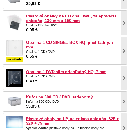
25,83 €
Plastové obálky na CD obal JWC, zalepovacia
chlopňa, 130 mm x 150 mm
Obal na CD obal JWC.
0,05 €
Obal na 1 CD SINGEL BOX HQ, priehľadný, 7
mm
Obal na 1 CD / DVD.
0,55 €
na sklade
Obal na 1 DVD slim priehľadný HQ, 7 mm
Obal na 1 CD / DVD.
0,43 €
Kufor na 300 CD / DVD, strieborný
Kufor na 300 CD / DVD
33,83 €
Plastové obaly na LP, nelepiaca chlopňa, 325 x
320 + 75 mm
Vysoko kvalitné plastové obaly na LP. Ideálne obaly pre