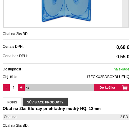
Obal na 2ks BD.
Cena s DPH:
0,68 €
Cena bez DPH:
0,55 €
Dostupnosť:
na sklade
Obj. číslo:
17ECXX2BDBOXBLUEHQ
-
+
ks
Do košíka
POPIS
SÚVISIACE PRODUKTY
Obal na 2ks Blu-ray priehľadný modrý HQ, 12mm
Obal na
2 BD
Obal na 2ks BD.