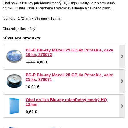
Obal na 2ks Blu-ray priehľadný modrý HQ (High Quality) je z plastu a má
hrúbku 12 mm. Obal je vyrobený z vysoko kvalitného a pevného plastu.
rozmery - 172 mm × 135 mm × 12 mm
Obrázok je ilustračný.
Súvisiace produkty
BD-R Blu-ray Maxell 25 GB 4x Printable, cake
10 ks, 276072
4,86 €
5,84 €
BD-R Blu-ray Maxell 25 GB 4x Printable, cake
25 ks, 276071
16,61 €
Obal na 1ks Blu-ray priehľadný modrý HQ,
12mm
0,62 €