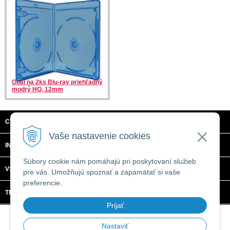
Obal na 2ks Blu-ray priehľadný
modrý HQ, 12mm
CTRL + C, S.R.O.
Vaše nastavenie cookies
INFORMÁCIE
Súbory cookie nám pomáhajú pri poskytovaní služieb
VŠETKO O NÁKUPE
pre vás. Umožňujú spoznať a zapamätať si vaše
preferencie.
TECHNICKÉ ŠPECIFIKÁCIE
Prijať
© 2026 CTRL + C, s.r.o. •
tvorba eshopu cez UNIobchod
,
webhosting
spoločnosti
WEBYGROUP
Nastaviť