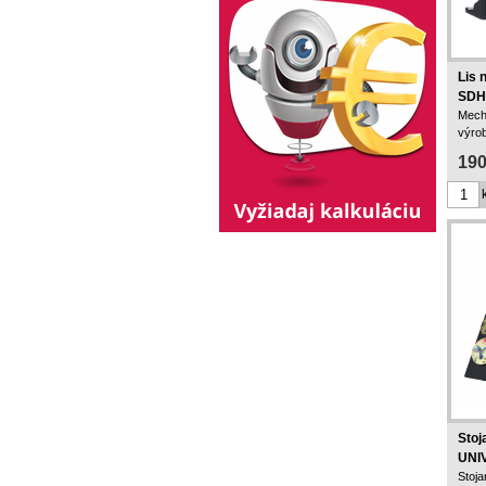
Lis 
SDH
Mech
výro
príve
190
Stoj
UNI
Stoj