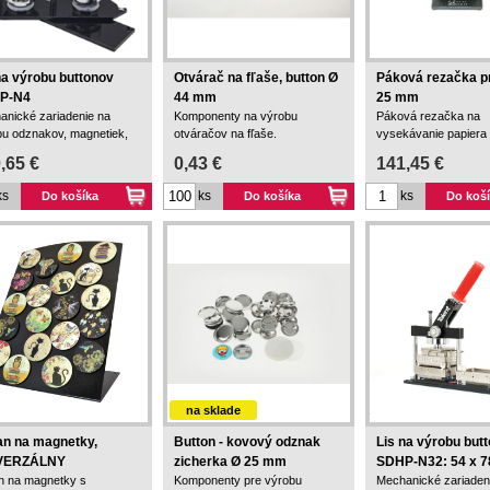
na výrobu buttonov
Otvárač na fľaše, button Ø
Páková rezačka p
P-N4
44 mm
25 mm
anické zariadenie na
Komponenty na výrobu
Páková rezačka na
bu odznakov, magnetiek,
otváračov na fľaše.
vysekávanie papiera
skov a pod.
priemerom 25 mm.
,65 €
0,43 €
141,45 €
ks
ks
ks
Do košíka
Do košíka
Do koš
na sklade
an na magnetky,
Button - kovový odznak
Lis na výrobu but
VERZÁLNY
zicherka Ø 25 mm
SDHP-N32: 54 x 
an na magnetky s
Komponenty pre výrobu
Mechanické zariaden