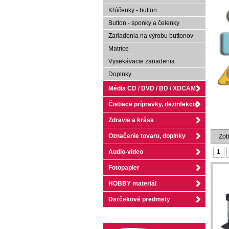
Kľúčenky - button
Button - sponky a čelenky
Zariadenia na výrobu buttonov
Matrice
Vysekávacie zariadenia
Doplnky
Média CD / DVD / BD / XDCAM
Čistiace prípravky, dezinfekcia
Zdravie a krása
Označenie tovaru, doplnky
Zobr
Audio-video
1
Fotopapier
HOBBY materiál
Darčekové predmety