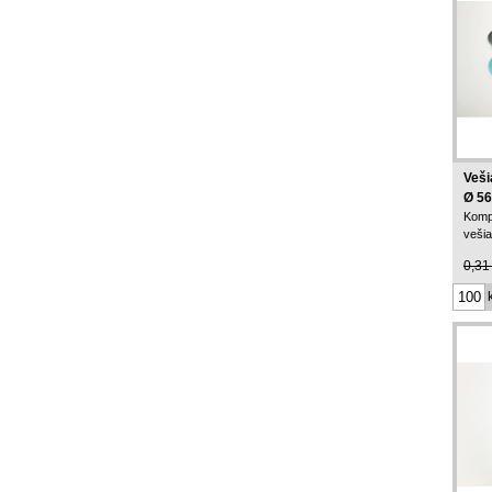
Veši
Ø 5
Komp
vešia
0,31