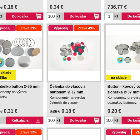
výrobu magnetiek.
0,18 €
0,34 €
736,77 €
 €
ks
ks
ks
Do košíka
Do košíka
Do koš
predaj
Zľava 29%
Výpredaj
Zľava 49%
 sklade
38ks
na sklade
dielko button Ø 65 mm
Čelenka do vlasov s
Button - kovový o
onenty na výrobu
buttonom Ø 32 mm
zicherka Ø 37 mm
ielok.
Komponenty na výrobu
Komponenty pre výr
čeleniek do vlasov.
odznakov buttonov.
0,31 €
0,18 €
0,20 €
 €
0,36 €
ks
ks
Kalkulácia
Do košíka
Do koš
predaj
Zľava 32%
Výpredaj
Zľ