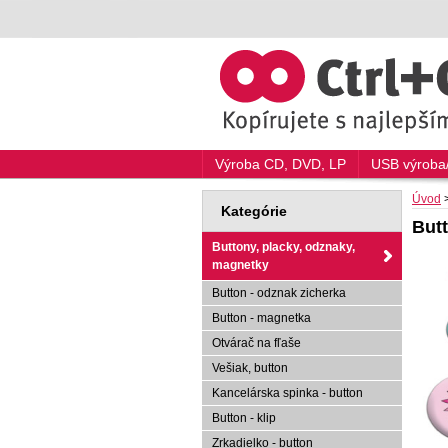
Výroba CD, DVD, LP
USB výroba/
Úvod
Kategórie
Butt
Buttony, placky, odznaky,
magnetky
Button - odznak zicherka
Button - magnetka
Otvárač na fľaše
Vešiak, button
Kancelárska spinka - button
Button - klip
Zrkadielko - button