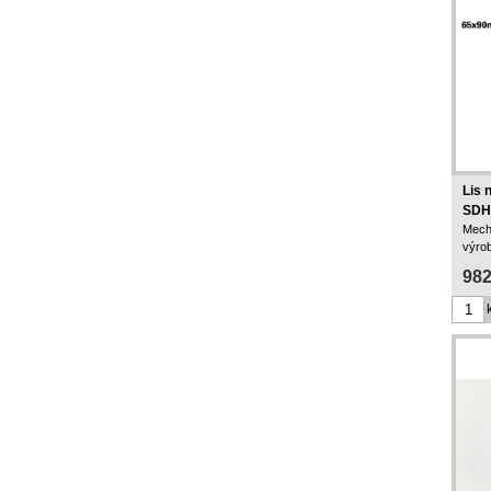
Lis 
SDH
Mech
výro
982