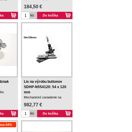
priemerom 44 mm.
184,50 €
ks
íka
Do košíka
dznak
Lis na výrobu buttonov
SDHP-N554120: 54 x 120
obu
mm
Mechanické zariadenie na
výrobu magnetiek.
982,77 €
ks
íka
Do košíka
ava 64%