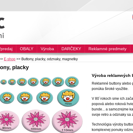
predaj
OBALY
Výroba
DARČEKY
Reklamné predmety
>>
E-shop
>>
Buttony, placky, odznaky, magnetky
ony, placky
Výroba reklamných b
Reklamné buttony alebo pl
ponúka široké využitie.
V 80´rokoch sme ich zača
popová alebo roková hvie
bunde... a samozrejme kaž
svoje retro a odznaky sa 
Technológia výroby butto
komplexnej ponuky odznak