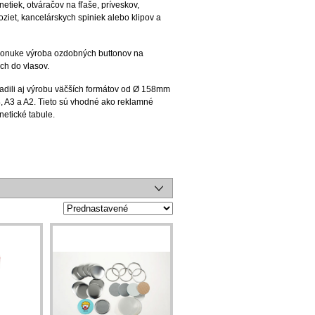
tiek, otváračov na fľaše, príveskov,
roziet, kancelárskych spiniek alebo klipov a
 ponuke výroba ozdobných buttonov na
ch do vlasov.
dili aj výrobu väčších formátov od Ø 158mm
 A3 a A2. Tieto sú vhodné ako reklamné
netické tabule.