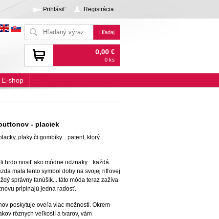
Prihlásiť
Registrácia
0,00 €
0 ks
E-shop
uttonov - placiek
acky, plaky či gombíky... patent, ktorý
li hrdo nosiť ako módne odznaky... každá
zda mala tento symbol doby na svojej rifľovej
dý správny fanúšik... táto móda teraz zažíva
znovu pripínajú jedna radosť.
nov poskytuje oveľa viac možností. Okrem
ov rôznych veľkostí a tvarov, vám