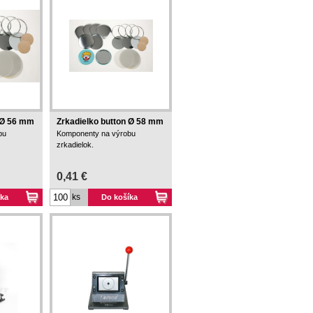
n Ø 56 mm
Zrkadielko button Ø 58 mm
bu
Komponenty na výrobu
zrkadielok.
0,41 €
ks
íka
Do košíka