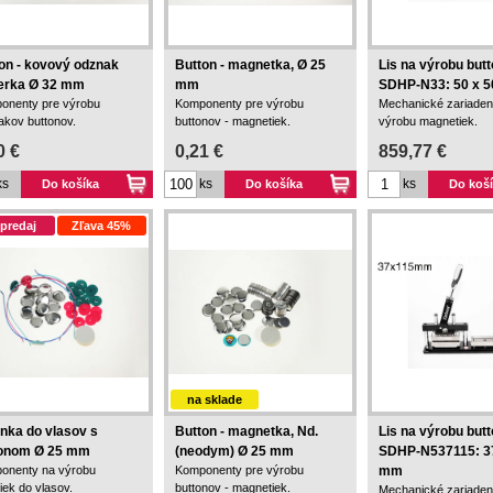
on - kovový odznak
Button - magnetka, Ø 25
Lis na výrobu but
erka Ø 32 mm
mm
SDHP-N33: 50 x 
onenty pre výrobu
Komponenty pre výrobu
Mechanické zariaden
akov buttonov.
buttonov - magnetiek.
výrobu magnetiek.
0 €
0,21 €
859,77 €
ks
ks
ks
Do košíka
Do košíka
Do koš
predaj
Zľava 45%
na sklade
nka do vlasov s
Button - magnetka, Nd.
Lis na výrobu but
tonom Ø 25 mm
(neodym) Ø 25 mm
SDHP-N537115: 37
onenty na výrobu
Komponenty pre výrobu
mm
iek do vlasov.
buttonov - magnetiek.
Mechanické zariaden