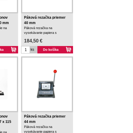
tonov
Páková rezačka priemer
50 mm
40 mm
ie na
Páková rezačka na
vysekávanie papiera s
priemerom 40 mm.
184,50 €
ks
íka
Do košíka
tonov
Páková rezačka priemer
 x 115
44 mm
Páková rezačka na
vysekávanie papiera s
ie na