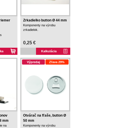
riemer
Zrkadielko button Ø 44 mm
Komponenty na výrobu
zrkadielok.
 s
0,25 €
íka
Kalkulácia
Výpredaj
Zľava 29%
tonov
Otvárač na fľaše, button Ø
78 mm
50 mm
ie na
Komponenty na výrobu