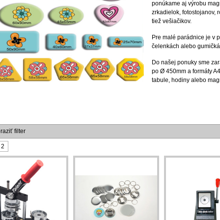
ponúkame aj výrobu magne
zrkadielok, fotostojanov, 
tiež vešiačikov.
Pre malé parádnice je v
čelenkách alebo gumičká
Do našej ponuky sme zara
po Ø 450mm a formáty A4,
tabule, hodiny alebo mag
aziť filter
2