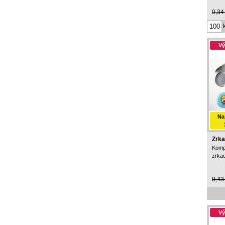
0,34
Vý
Na
Zrka
Komp
zrkad
0,43
Vý