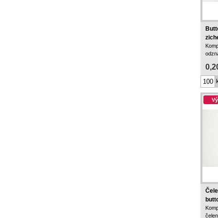
Butt
zich
Komp
odzn
0,2
Vý
Čele
but
Komp
čelen