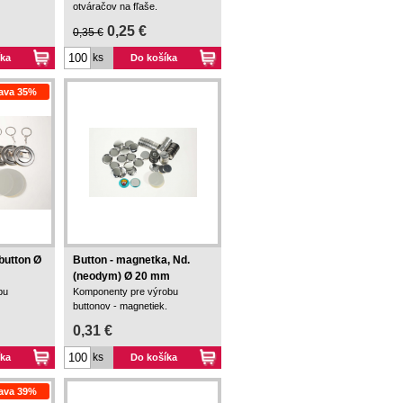
otváračov na fľaše.
0,25 €
0,35 €
ks
íka
Do košíka
ava 35%
button Ø
Button - magnetka, Nd.
(neodym) Ø 20 mm
bu
Komponenty pre výrobu
buttonov - magnetiek.
0,31 €
ks
íka
Do košíka
ava 39%