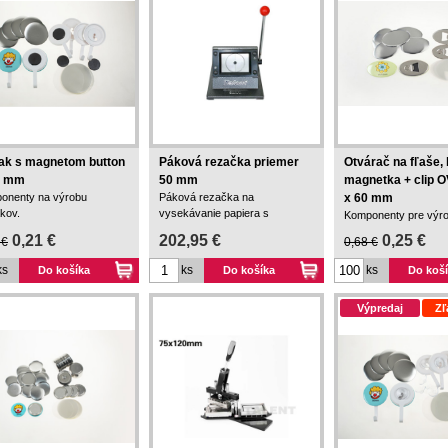
ak s magnetom button
Páková rezačka priemer
Otvárač na fľaše, 
6 mm
50 mm
magnetka + clip O
onenty na výrobu
Páková rezačka na
x 60 mm
kov.
vysekávanie papiera s
Komponenty pre výr
priemerom 50 mm.
otváračov na fľaše (
0,21 €
202,95 €
0,25 €
 €
0,68 €
ks
ks
ks
Do košíka
Do košíka
Do koš
Výpredaj
Zľ