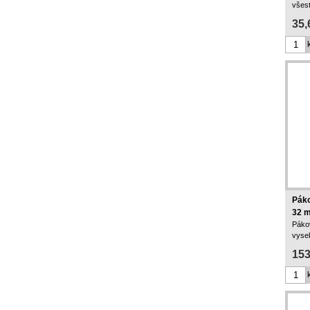
všes
35,
Páko
32 
Páko
vyse
prie
153