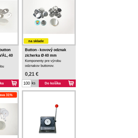
na sklade
button
Button - kovový odznak
VÁL, 40
zicherka Ø 40 mm
Komponenty pre výrobu
odznakov buttonov.
obu
magnetka).
0,21 €
ks
íka
Do košíka
ava 31%