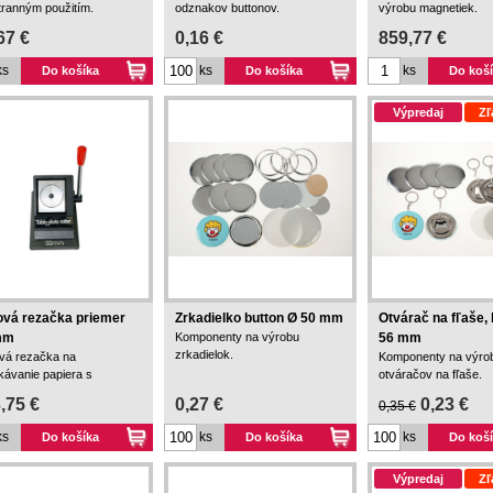
tranným použitím.
odznakov buttonov.
výrobu magnetiek.
67 €
0,16 €
859,77 €
ks
ks
ks
Do košíka
Do košíka
Do koš
Výpredaj
Zľ
vá rezačka priemer
Zrkadielko button Ø 50 mm
Otvárač na fľaše, 
mm
Komponenty na výrobu
56 mm
zrkadielok.
vá rezačka na
Komponenty na výro
kávanie papiera s
otváračov na fľaše.
merom 32 mm.
,75 €
0,27 €
0,23 €
0,35 €
ks
ks
ks
Do košíka
Do košíka
Do koš
Výpredaj
Zľ