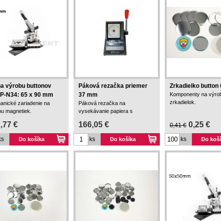
na výrobu buttonov
Páková rezačka priemer
Zrkadielko butto
P-N34: 65 x 90 mm
37 mm
Komponenty na výro
zrkadielok.
anické zariadenie na
Páková rezačka na
bu magnetiek.
vysekávanie papiera s
priemerom 37 mm.
,77 €
166,05 €
0,25 €
0,41 €
ks
ks
ks
Do košíka
Do košíka
Do koš