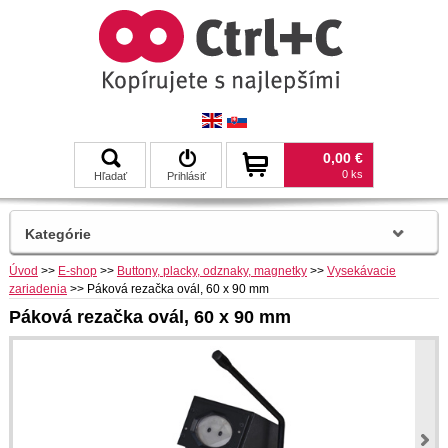
0,00 €
0 ks
Hľadať
Prihlásiť
Kategórie
Úvod
>>
E-shop
>>
Buttony, placky, odznaky, magnetky
>>
Vysekávacie
zariadenia
>>
Páková rezačka ovál, 60 x 90 mm
Páková rezačka ovál, 60 x 90 mm