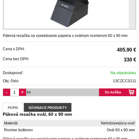
Páková rezačka na vysekávanie papiera s oválnym rozmerom 60 x 90 mm.
Cena s DPH:
405,90 €
Cena bez DPH:
330 €
Dostupnosť:
Na objednávku
Obj. číslo:
13CZCC0211
-
+
ks
Do košíka
POPIS
SÚVISIACE PRODUKTY
Páková rezačka ovál, 60 x 90 mm
Materiál
Nehrdzavejúca oceľ
Rozmer buttonov
Ovál 60 x 90 mm
Páková rezačka na vysekávanie papiera s oválnym rozmerom 60 x 90 mm.