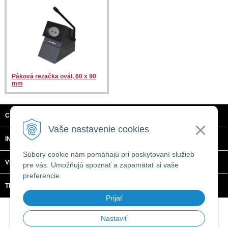
Páková rezačka ovál, 60 x 90
mm
CTRL + C, S.R.O.
Vaše nastavenie cookies
INFORMÁCIE
Súbory cookie nám pomáhajú pri poskytovaní služieb
VŠETKO O NÁKUPE
pre vás. Umožňujú spoznať a zapamätať si vaše
preferencie.
TECHNICKÉ ŠPECIFIKÁCIE
Prijať
© 2026 CTRL + C, s.r.o. •
tvorba eshopu cez UNIobchod
,
webhosting
spoločnosti
WEBYGROUP
Nastaviť