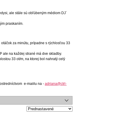
edysi, ale stále sú obľúbeným médiom DJ´
ckým praskaním.
5 otáčok za minútu, prípadne s rýchlosťou 33
P ale na každej strané má dve skladby.
ostou 33 ot/m, na ktorej bol nahratý celý
rostredníctvom e-maiilu na -
adriana@ctrl-