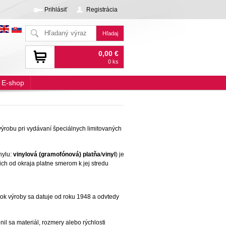
Prihlásiť
Registrácia
0,00 €
0 ks
E-shop
výrobu pri vydávaní špeciálnych limitovaných
inylu:
vinylová (gramofónová) platňa
/
vinyl
) je
ich od okraja platne smerom k jej stredu
ok výroby sa datuje od roku 1948 a odvtedy
l sa materiál, rozmery alebo rýchlosti