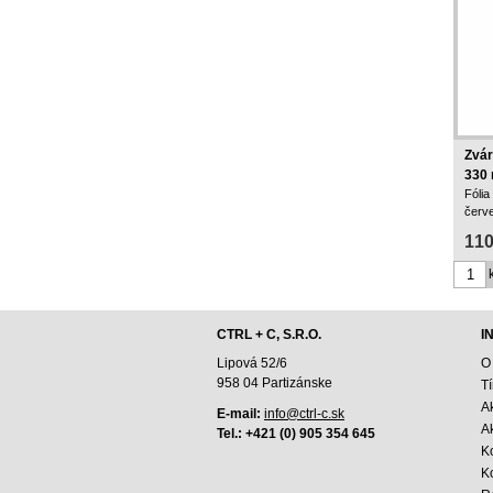
Zvár
330 
Fólia
červ
110
CTRL + C, S.R.O.
I
Lipová 52/6
O
958 04 Partizánske
T
A
E-mail:
info@ctrl-c.sk
Ak
Tel.: +421 (0) 905 354 645
K
K