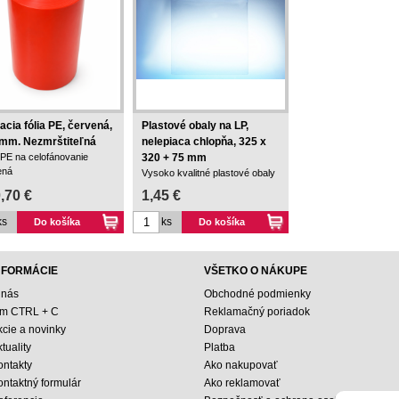
acia fólia PE, červená,
Plastové obaly na LP,
mm. Nezmrštiteľná
nelepiaca chlopňa, 325 x
 PE na celofánovanie
320 + 75 mm
ená
Vysoko kvalitné plastové obaly
na LP. Ideálne obaly pre
,70 €
1,45 €
zberateľské platne.
ks
ks
Do košíka
Do košíka
NFORMÁCIE
VŠETKO O NÁKUPE
 nás
Obchodné podmienky
ím CTRL + C
Reklamačný poriadok
kcie a novinky
Doprava
tuality
Platba
ontakty
Ako nakupovať
ontaktný formulár
Ako reklamovať