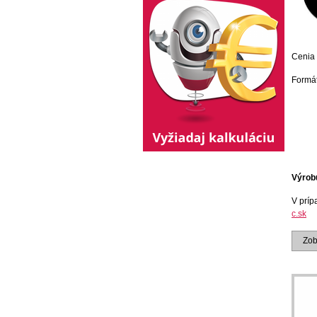
Cenia 
Formát
Výrob
V príp
c.sk
Zobr