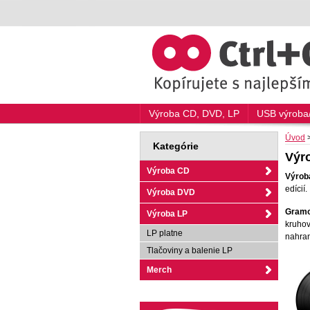
Výroba CD, DVD, LP
USB výroba/
Úvod
Kategórie
Výr
Výroba CD
Výroba
edícií.
Výroba DVD
Gramo
Výroba LP
kruhov
LP platne
nahran
Tlačoviny a balenie LP
Merch