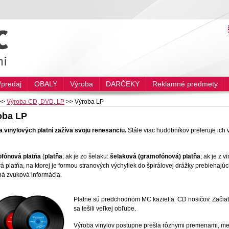
predaj
OBALY
Výroba
DARČEKY
Reklamné predmety
>>
Výroba CD, DVD, LP
>>
Výroba LP
oba LP
 vinylových platní zažíva svoju renesanciu.
Stále viac hudobníkov preferuje ich 
fónová platňa
(
platňa
; ak je zo šelaku:
šelaková (gramofónová) platňa
; ak je z v
á platňa, na ktorej je formou stranových výchyliek do špirálovej drážky prebiehajúc
á zvuková informácia.
Platne sú predchodnom MC kaziet a CD nosičov. Začiat
sa tešili veľkej obľube.
Výroba vinylov postupne prešla rôznymi premenami, meni