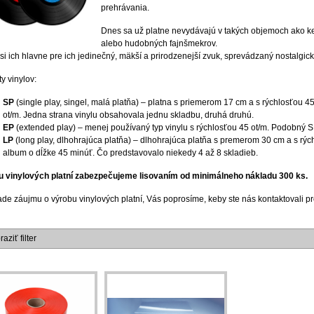
prehrávania.
Dnes sa už platne nevydávajú v takých objemoch ako k
alebo hudobných fajnšmekrov.
si ich hlavne pre ich jedinečný, mäkší a prirodzenejší zvuk, sprevádzaný nostalgi
y vinylov:
SP
(single play, singel, malá platňa) – platna s priemerom 17 cm a s rýchlosťou 4
ot/m. Jedna strana vinylu obsahovala jednu skladbu, druhá druhú.
EP
(extended play) – menej používaný typ vinylu s rýchlosťou 45 ot/m. Podobný S
LP
(long play, dlhohrajúca platňa) – dlhohrajúca platňa s premerom 30 cm a s rýchl
album o dĺžke 45 minúť. Čo predstavovalo niekedy 4 až 8 skladieb.
u vinylových platní zabezpečujeme lisovaním od minimálneho nákladu 300 ks.
ade záujmu o výrobu vinylových platní, Vás poprosíme, keby ste nás kontaktovali p
aziť filter