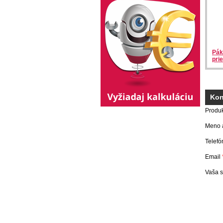
Pák
pri
Kon
Produ
Meno a
Telefó
Email
Vaša 