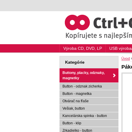
Výroba CD, DVD, LP
USB výroba/
Úvod
Kategórie
Pák
Buttony, placky, odznaky,
magnetky
Button - odznak zicherka
Button - magnetka
Otvárač na fľaše
Vešiak, button
Kancelárska spinka - button
Button - klip
Zrkadielko - button