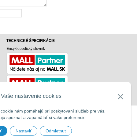
TECHNICKÉ ŠPECIFIKÁCIE
Encyklopedický slovník
v
Vaše nastavenie cookies
cookie nám pomáhajú pri poskytovaní služieb pre vás.
UP
jú spoznať a zapamätať si vaše preferencie.
ť
Nastaviť
Odmietnuť