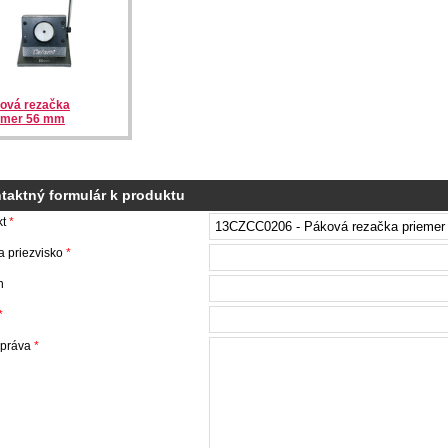
ová rezačka
emer 56 mm
taktný formulár k produktu
kt
*
 priezvisko
*
n
*
správa
*