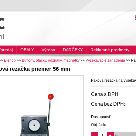
predaj
OBALY
Výroba
DARČEKY
Reklamné predmety
>>
E-shop
>>
Buttony, placky, odznaky, magnetky
>>
Vysekávacie zariadenia
>>
Pá
ová rezačka priemer 56 mm
Páková rezačka na vyseká
Cena s DPH:
Cena bez DPH:
Dostupnosť:
Obj. číslo:
-
+
ks