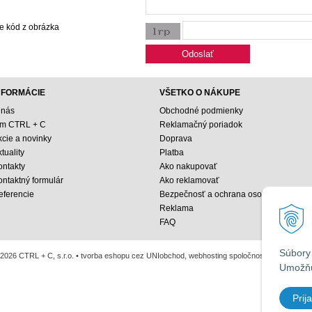
e kód z obrázka
NFORMÁCIE
VŠETKO O NÁKUPE
 nás
Obchodné podmienky
ím CTRL + C
Reklamačný poriadok
kcie a novinky
Doprava
tuality
Platba
ontakty
Ako nakupovať
ontaktný formulár
Ako reklamovať
eferencie
Bezpečnosť a ochrana osobných údajo
Reklama
FAQ
Súbory 
2026 CTRL + C, s.r.o. •
tvorba eshopu cez UNIobchod
,
webhosting
spoločnosti
WEBYGRO
Umožňu
Prija