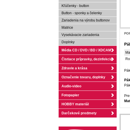
Kľúčenky - button
Button - sponky a čelenky
Zariadenia na výrobu buttonov
Matrice
POP
Vysekávacie zariadenia
Doplnky
Pá
Média CD / DVD / BD / XDCAM
Ma
Ro
Čistiace prípravky, dezinfekcia
Zdravie a krása
Pák
Označenie tovaru, doplnky
Pák
Pák
Audio-video
Fotopapier
Pre
Mat
HOBBY materiál
Darčekové predmety