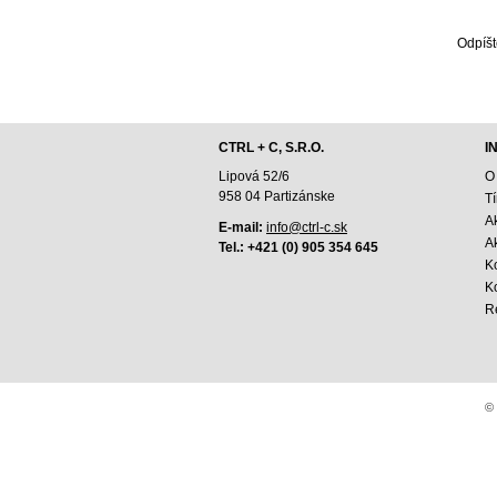
Odpíšt
CTRL + C, S.R.O.
I
Lipová 52/6
O
958 04 Partizánske
T
A
E-mail:
info@ctrl-c.sk
Ak
Tel.: +421 (0) 905 354 645
K
K
R
© 