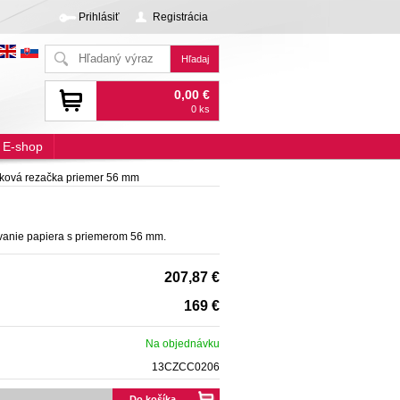
Prihlásiť
Registrácia
0,00 €
0 ks
E-shop
ková rezačka priemer 56 mm
vanie papiera s priemerom 56 mm.
207,87 €
169 €
Na objednávku
13CZCC0206
Do košíka