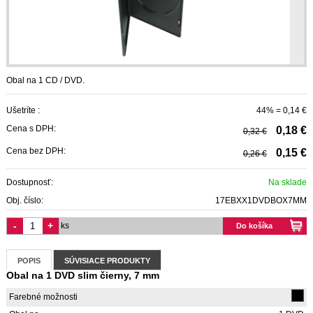
Obal na 1 CD / DVD.
Ušetríte :
44% = 0,14 €
Cena s DPH:
0,18 €
0,32 €
Cena bez DPH:
0,15 €
0,26 €
Dostupnosť:
Na sklade
Obj. číslo:
17EBXX1DVDBOX7MM
-
+
ks
Do košíka
POPIS
SÚVISIACE PRODUKTY
Obal na 1 DVD slim čierny, 7 mm
Farebné možnosti