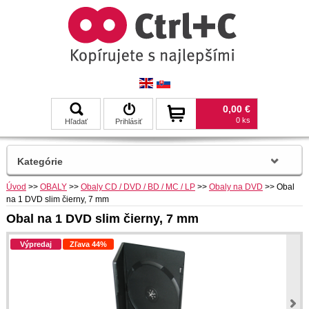
0,00 €
0 ks
Hľadať
Prihlásiť
Kategórie
Úvod
>>
OBALY
>>
Obaly CD / DVD / BD / MC / LP
>>
Obaly na DVD
>>
Obal
na 1 DVD slim čierny, 7 mm
Obal na 1 DVD slim čierny, 7 mm
Výpredaj
Zľava 44%