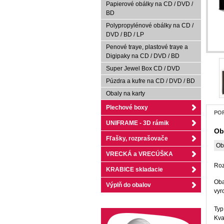
Papierové obálky na CD / DVD /
BD
Polypropylénové obálky na CD /
DVD / BD / LP
Penové traye, plastové traye a
Digipaky na CD / DVD / BD
Super Jewel Box CD / DVD
Púzdra a kufre na CD / DVD / BD
Obaly na karty
Plechové boxy
POP
UNIFRAME - 3D rámik
Ob
Fľašky, rozprašovače
Ob
VRECKÁ a VRECÚŠKA
Roz
KRABICE skladacie
Oba
Výplň do obalov
vyr
Typ
Kva