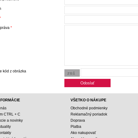
n
*
správa
*
e kód z obrázka
NFORMÁCIE
VŠETKO O NÁKUPE
 nás
Obchodné podmienky
ím CTRL + C
Reklamačný poriadok
kcie a novinky
Doprava
tuality
Platba
ontakty
Ako nakupovať