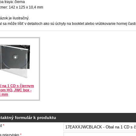
ba traya: čierna
mer: 142 x 125 x 10,4 mm
ázok je ilustračný.
l sa môže líšiť v detailoch ako sú úchyty na booklet alebo vrúbkovanie hornej časti 
l na 1 CD s čiernym
yom HQ, JWC box -
4 mm
taktný formulár k produktu
kt
*
 priezvisko
*