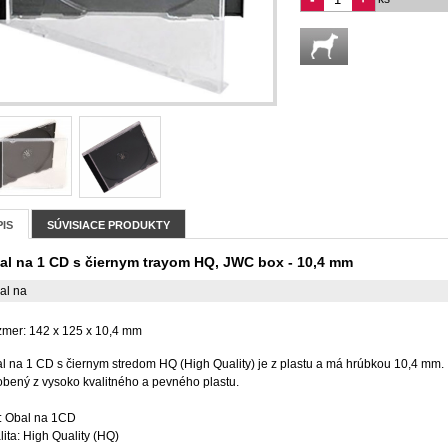
IS
SÚVISIACE PRODUKTY
al na 1 CD s čiernym trayom HQ, JWC box - 10,4 mm
al na
mer: 142 x 125 x 10,4 mm
l na 1 CD s čiernym stredom HQ (High Quality) je z plastu a má hrúbkou 10,4 mm. 
obený z vysoko kvalitného a pevného plastu.
: Obal na 1CD
lita: High Quality (HQ)