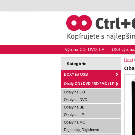
Výroba CD, DVD, LP
USB výroba/
Úvod
Kategórie
Oba
BOXY na USB
Obaly CD / DVD / BD / MC / LP
Obaly na CD
Obaly na DVD
Obaly na BD
Obaly na LP
Obaly na MC
Digipacky, Digisleeve