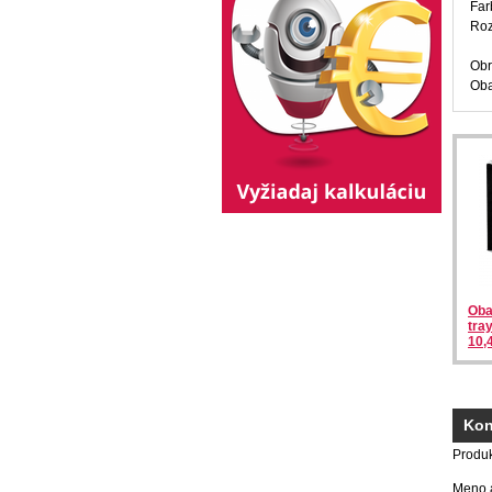
Far
Roz
Obr
Oba
Oba
tra
10,
Kon
Produ
Meno a