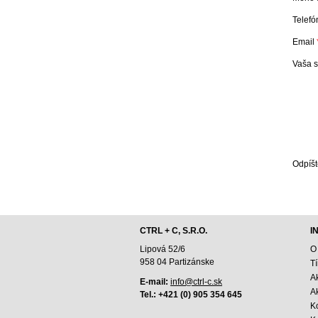
Telefó
Email
Vaša 
Odpíšt
CTRL + C, S.R.O.
I
Lipová 52/6
O
958 04 Partizánske
T
A
E-mail:
info@ctrl-c.sk
Ak
Tel.: +421 (0) 905 354 645
K