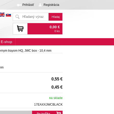
Prihlásiť
Registrácia
0,00 €
0 ks
E-shop
iernym trayom HQ, JWC box - 10,4 mm
 mm
0,55 €
0,45 €
na sklade
17EAXXJWCBLACK
Do košíka