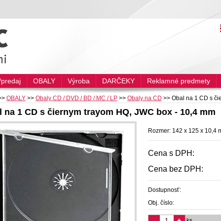
predaj
OBALY
Výroba
DARČEKY
Reklamné predmety
>>
OBALY
>>
Obaly CD / DVD / BD / MC / LP
>>
Obaly na CD
>>
Obal na 1 CD s č
l na 1 CD s čiernym trayom HQ, JWC box - 10,4 mm
Rozmer: 142 x 125 x 10,4
Cena s DPH:
Cena bez DPH:
Dostupnosť:
Obj. číslo:
-
+
ks