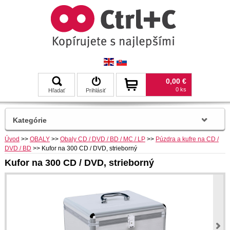
0,00 €
0 ks
Hľadať
Prihlásiť
Kategórie
Úvod
>>
OBALY
>>
Obaly CD / DVD / BD / MC / LP
>>
Púzdra a kufre na CD /
DVD / BD
>>
Kufor na 300 CD / DVD, strieborný
Kufor na 300 CD / DVD, strieborný