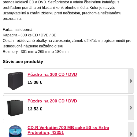
prenos kolekcií CD a DVD. Šetrí priestor a vďaka číselnému katalógu s
prehľadom pomáha pri hľadaní konkrétneho média. Kufor je navyše
uzamykateľný a chráni zbierku pred nečistotou, prachom a neželanému
prezeraniu.
Farba - strieborná
Kapacita - 300 ks CD / DVD / BD
Obsah - očíslované obálky na zavesenie, zámok s 2 kľúčmi, register médií pre
jednoduché nájdenie každého disku
Rozmery - 301 mm x 265 mm x 180 mm
Súvisiace produkty
Púzdro na 300 CD / DVD
15,38 €
Púzdro na 200 CD / DVD
13,53 €
CD-R Verbatim 700 MB cake 50 ks Extra
Protection, 43351