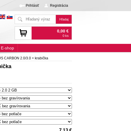
Prihlásiť
Registrácia
0,00 €
0 ks
E-shop
S CARBON 2.0/3.0 + krabička
bička
7,13 €