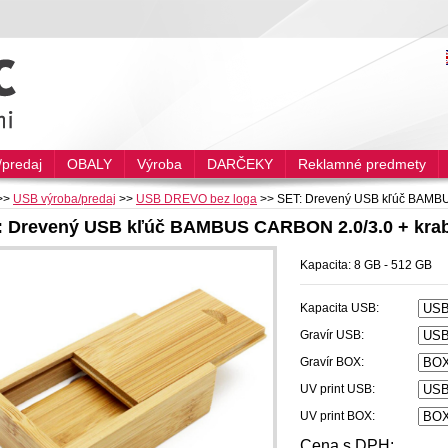
predaj
OBALY
Výroba
DARČEKY
Reklamné predmety
>>
USB výroba/predaj
>>
USB DREVO bez loga
>>
SET: Drevený USB kľúč BAMBU
: Drevený USB kľúč BAMBUS CARBON 2.0/3.0 + kra
Kapacita: 8 GB - 512 GB
Kapacita USB:
Gravír USB:
Gravír BOX:
UV print USB:
UV print BOX:
Cena s DPH: