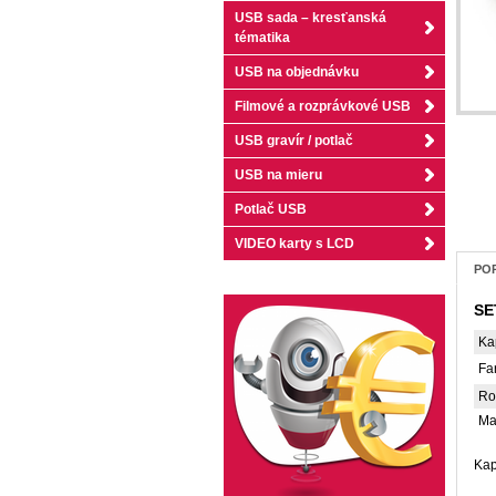
USB sada – kresťanská
tématika
USB na objednávku
Filmové a rozprávkové USB
USB gravír / potlač
USB na mieru
Potlač USB
VIDEO karty s LCD
POP
SE
Ka
Fa
Ro
Ma
Kap