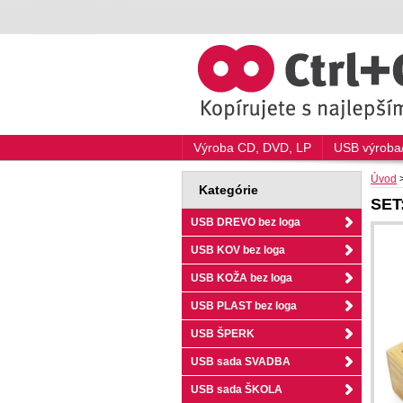
Výroba CD, DVD, LP
USB výroba/
Úvod
Kategórie
SET
USB DREVO bez loga
USB KOV bez loga
USB KOŽA bez loga
USB PLAST bez loga
USB ŠPERK
USB sada SVADBA
USB sada ŠKOLA