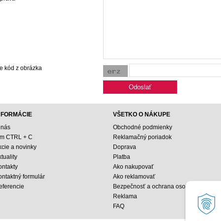
e kód z obrázka
NFORMÁCIE
VŠETKO O NÁKUPE
 nás
Obchodné podmienky
ím CTRL + C
Reklamačný poriadok
kcie a novinky
Doprava
tuality
Platba
ontakty
Ako nakupovať
ontaktný formulár
Ako reklamovať
eferencie
Bezpečnosť a ochrana osobných údajo
Reklama
FAQ