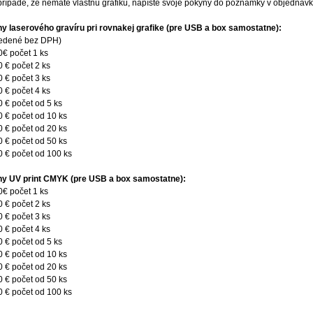
 prípade, že nemáte vlastnú grafiku, napíšte svoje pokyny do poznámky v objednávk
y laserového gravíru pri rovnakej grafike (pre USB a box samostatne):
edené bez DPH)
0€ počet 1 ks
0 € počet 2 ks
0 € počet 3 ks
0 € počet 4 ks
0 € počet od 5 ks
0 € počet od 10 ks
0 € počet od 20 ks
0 € počet od 50 ks
0 € počet od 100 ks
y UV print CMYK (pre USB a box samostatne):
0€ počet 1 ks
0 € počet 2 ks
0 € počet 3 ks
0 € počet 4 ks
0 € počet od 5 ks
0 € počet od 10 ks
0 € počet od 20 ks
0 € počet od 50 ks
0 € počet od 100 ks