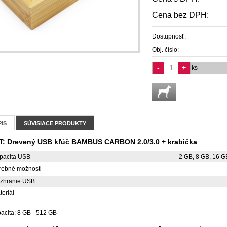
Cena bez DPH:
Dostupnosť:
Obj. číslo:
-
+
ks
IS
SÚVISIACE PRODUKTY
T: Drevený USB kľúč BAMBUS CARBON 2.0/3.0 + krabička
pacita USB
2 GB, 8 GB, 16 G
rebné možnosti
zhranie USB
teriál
acita: 8 GB - 512 GB