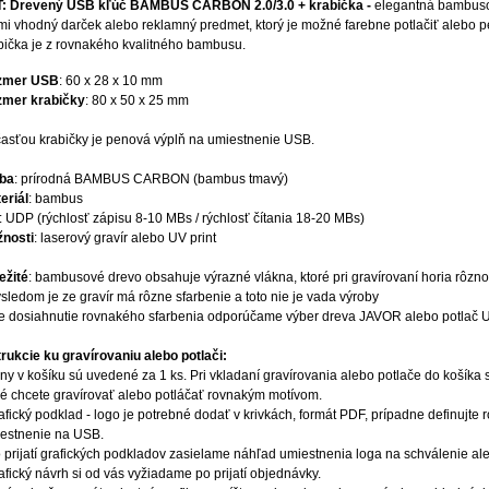
: Drevený USB kľúč BAMBUS CARBON 2.0/3.0 + krabička -
elegantná bambuso
mi vhodný darček alebo reklamný predmet, ktorý je možné farebne potlačiť alebo p
bička je z rovnakého kvalitného bambusu.
zmer USB
: 60 x 28 x 10 mm
mer krabičky
: 80 x 50 x 25 mm
asťou krabičky je penová výplň na umiestnenie USB.
ba
: prírodná BAMBUS CARBON (bambus tmavý)
eriál
: bambus
: UDP (rýchlosť zápisu 8-10 MBs / rýchlosť čítania 18-20 MBs)
nosti
: laserový gravír alebo UV print
ežité
: bambusové drevo obsahuje výrazné vlákna, ktoré pri gravírovaní horia rôznou
ýsledom je ze gravír má rôzne sfarbenie a toto nie je vada výroby
re dosiahnutie rovnakého sfarbenia odporúčame výber dreva JAVOR alebo potlač U
trukcie ku gravírovaniu alebo potlači:
eny v košíku sú uvedené za 1 ks. Pri vkladaní gravírovania alebo potlače do košíka
ré chcete gravírovať alebo potláčať rovnakým motívom.
rafický podklad - logo je potrebné dodať v krivkách, formát PDF, prípadne definujt
estnenie na USB.
o prijatí grafických podkladov zasielame náhľad umiestnenia loga na schválenie a
rafický návrh si od vás vyžiadame po prijatí objednávky.