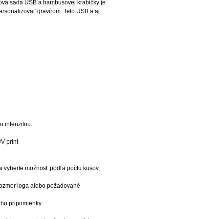
vá sada USB a bambusovej krabičky je
ersonalizovať gravírom. Telo USB a aj
 intenzitou.
V print
 si vyberte možnosť podľa počtu kusov,
e rozmer loga alebo požadované
lebo pripomienky