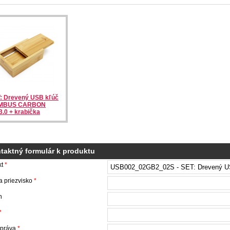
: Drevený USB kľúč
MBUS CARBON
/3.0 + krabička
taktný formulár k produktu
kt
*
 priezvisko
*
n
*
správa
*