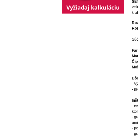
SET
veľ
kra
Ro
Roz
Súč
Far
Mat
Čip
Mož
Dôl
- V
- p
Inš
- c
kto
- g
umi
- p
- g