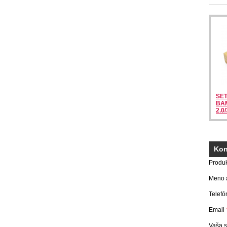
SET
BA
2.0
Kon
Produ
Meno a
Telefó
Email
Vaša 