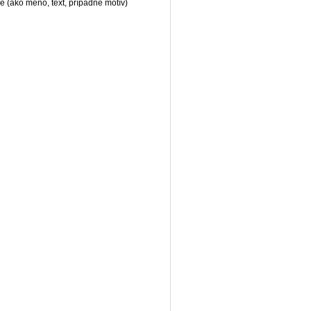
e (ako meno, text, prípadne motív)