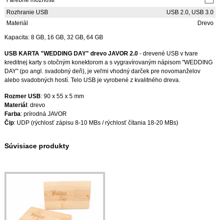
Farebné možnosti
Rozhranie USB
USB 2.0, USB 3.0
Materiál
Drevo
Kapacita: 8 GB, 16 GB, 32 GB, 64 GB
USB KARTA "WEDDING DAY" drevo JAVOR 2.0
- drevené USB v tvare
kreditnej karty s otočným konektorom a s vygravírovaným nápisom "WEDDING
DAY" (po angl. svadobný deň), je veľmi vhodný darček pre novomanželov
alebo svadobných hostí. Telo USB je vyrobené z kvalitného dreva.
Rozmer USB
: 90 x 55 x 5 mm
Materiál
: drevo
Farba
: prírodná JAVOR
Čip
: UDP (rýchlosť zápisu 8-10 MBs / rýchlosť čítania 18-20 MBs)
Súvisiace produkty