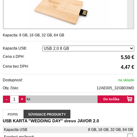
Kapacita: 8 GB, 16 GB, 32 GB, 64 GB
Kapacita USB:
Cena s DPH:
5,50 €
Cena bez DPH:
4,47 €
Dostupnosť:
na sklade
Obj. číslo:
12AE005_32GB03WD
-
+
ks
Do košíka
POPIS
SÚVISIACE PRODUKTY
USB KARTA "WEDDING DAY" drevo JAVOR 2.0
Kapacita USB
8 GB, 16 GB, 32 GB, 64 GB