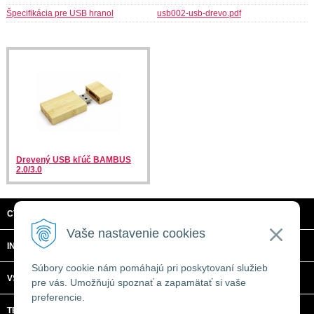
Špecifikácia pre USB hranol
usb002-usb-drevo.pdf
Drevený USB kľúč BAMBUS
2.0/3.0
CTRL + C, S.R.O.
Vaše nastavenie cookies
INFORMÁCIE
Súbory cookie nám pomáhajú pri poskytovaní služieb
VŠETKO O NÁKUPE
pre vás. Umožňujú spoznať a zapamätať si vaše
preferencie.
TECHNICKÉ ŠPECIFIKÁCIE