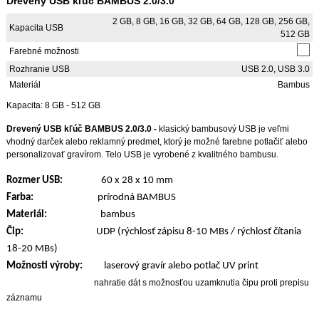
Drevený USB kľúč BAMBUS 2.0/3.0
2 GB, 8 GB, 16 GB, 32 GB, 64 GB, 128 GB, 256 GB,
Kapacita USB
512 GB
Farebné možnosti
Rozhranie USB
USB 2.0, USB 3.0
Materiál
Bambus
Kapacita: 8 GB - 512 GB
Drevený USB kľúč BAMBUS 2.0/3.0 -
klasický bambusový USB je veľmi
vhodný darček alebo reklamný predmet, ktorý je možné farebne potlačiť alebo
personalizovať gravírom. Telo USB je vyrobené z kvalitného bambusu.
Rozmer USB:
60 x 28 x 10 mm
Farba:
prírodná BAMBUS
Materiál:
bambus
Čip:
UDP (rýchlosť zápisu 8-10 MBs / rýchlosť čítania
18-20 MBs)
Možnosti výroby:
laserový gravír alebo potlač UV print
nahratie dát s možnosťou uzamknutia čipu proti prepisu
záznamu