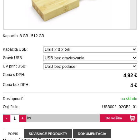
Kapacita: 8 GB - 512 GB
Kapacita USB:
Gravír USB:
UV print USB:
Cena s DPH:
4,92 €
Cena bez DPH:
4 €
Dostupnosť:
na sklade
Obj. číslo:
USB002_02GB2_01
-
+
ks
Do košíka
POPIS
SÚVISIACE PRODUKTY
DOKUMENTÁCIA