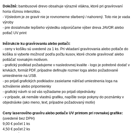
Doležité:
bambusové drevo obsahuje výrazné vlákna, ktoré pri gravírovaní
horia rôznou intenzitou.
- Výsledom je ze gravír nie je rovnomerne sfarbený / nahorený. Toto nie je vada
výroby
- pre dosiahnutie lepšieho výsledku odporúčame výber dreva JAVOR alebo
potlač UV print
Inštrukcie ku gravírovaniu alebo potlači:
- ceny v košíku sú uvedené za 1 ks. Pri vkladaní gravírovania alebo potlače do
košíka si vyberte možnosť podľa počtu kusov, ktoré chcete gravírovať alebo
potláčať rovnakým motívom.
- grafický podklad požadujeme v nasledovnej kvalite - logo je potrebné dodať v
krivkách, formát PDF, prípadne definujte rozmer loga alebo požadované
umiestnenie na USB.
- po prijatí grafických podkladov zasielame náhľad umiestnenia loga na
schválenie alebo pripomienky
- grafický návrh si od vás vyžiadame po prijatí objednávky.
- v prípade, ak nemáte vlastnú grafiku, napíšte svoje pokyny do poznámky v
objednávke (ako meno, text, prípadne požadovaný motív)
Ceny laserového gravíru alebo potlače UV printom pri rovnakej grafike:
(uvedené bez DPH)
9,00 € počet 1 ks
4,50 € počet 2 ks