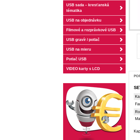
USB sada – kresťanská
tématika
USB na objednávku
Filmové a rozprávkové USB
USB gravír / potlač
USB na mieru
Potlač USB
VIDEO karty s LCD
POP
SE
Ka
Fa
Ro
Ma
Kap