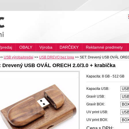
predaj
OBALY
Výroba
DARČEKY
Reklamné predmety
>>
USB výroba/predaj
>>
USB DREVO bez loga
>>
SET: Drevený USB OVÁL ORECH
: Drevený USB OVÁL ORECH 2.0/3.0 + krabička
Kapacita: 8 GB - 512 GB
Kapacita USB:
Gravír USB:
Gravír BOX:
UV print USB:
UV print BOX:
Cena s DPH: