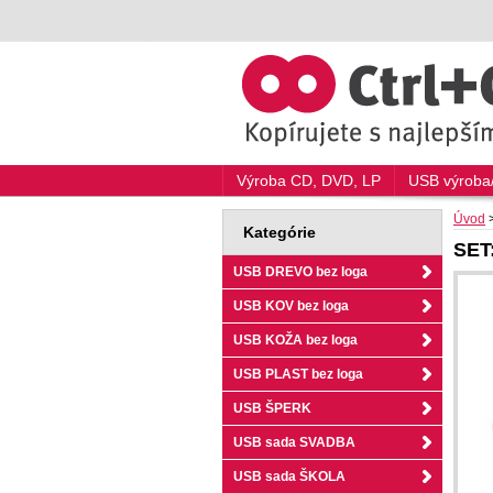
Výroba CD, DVD, LP
USB výroba/
Úvod
Kategórie
SET
USB DREVO bez loga
USB KOV bez loga
USB KOŽA bez loga
USB PLAST bez loga
USB ŠPERK
USB sada SVADBA
USB sada ŠKOLA