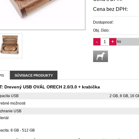
Cena bez DPH:
Dostupnosť:
Obj. číslo:
-
+
ks
IS
SÚVISIACE PRODUKTY
T: Drevený USB OVÁL ORECH 2.0/3.0 + krabička
pacita USB
2 GB, 8 GB, 16 G
rebné možnosti
zhranie USB
teriál
acita: 8 GB - 512 GB