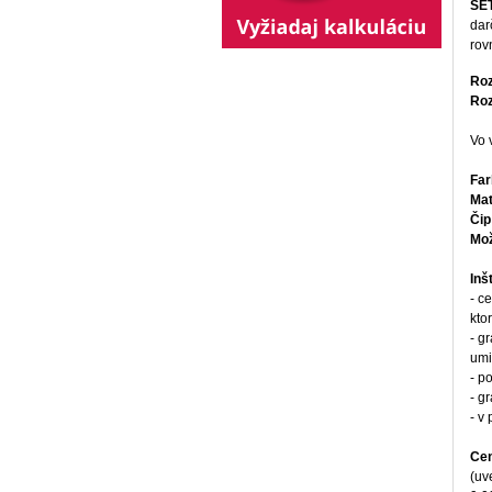
SET
dar
rov
Ro
Roz
Vo 
Far
Mat
Čip
Mož
Inš
- c
kto
- g
umi
- p
- g
- v
Cen
(uv