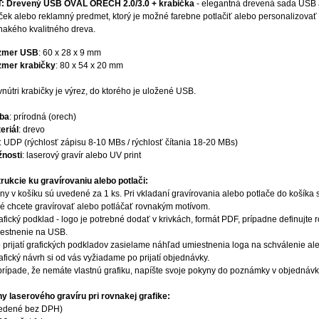
: Drevený USB OVÁL ORECH 2.0/3.0 + krabička
- elegantná drevená sada USB a
ček alebo reklamný predmet, ktorý je možné farebne potlačiť alebo personalizovať 
nakého kvalitného dreva.
zmer USB
: 60 x 28 x 9 mm
mer krabičky
: 80 x 54 x 20 mm
vnútri krabičky je výrez, do ktorého je uložené USB.
ba
: prírodná (orech)
eriál
: drevo
: UDP (rýchlosť zápisu 8-10 MBs / rýchlosť čítania 18-20 MBs)
nosti
: laserový gravír alebo UV print
trukcie ku gravírovaniu alebo potlači:
eny v košíku sú uvedené za 1 ks. Pri vkladaní gravírovania alebo potlače do košíka
ré chcete gravírovať alebo potláčať rovnakým motívom.
rafický podklad - logo je potrebné dodať v krivkách, formát PDF, prípadne definujt
estnenie na USB.
o prijatí grafických podkladov zasielame náhľad umiestnenia loga na schválenie a
rafický návrh si od vás vyžiadame po prijatí objednávky.
 prípade, že nemáte vlastnú grafiku, napíšte svoje pokyny do poznámky v objednávk
y laserového gravíru pri rovnakej grafike:
edené bez DPH)