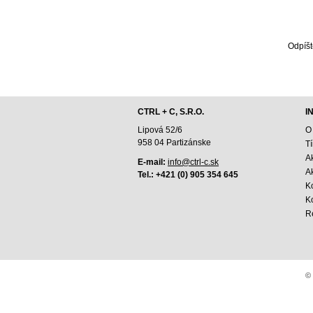
Odpíšt
CTRL + C, S.R.O.
I
Lipová 52/6
O
958 04 Partizánske
T
A
E-mail:
info@ctrl-c.sk
Ak
Tel.: +421 (0) 905 354 645
K
K
R
© 