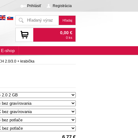
Prihlásiť
Registrácia
0,00 €
0 ks
E-shop
 2.0/3.0 + krabička
6,77 €