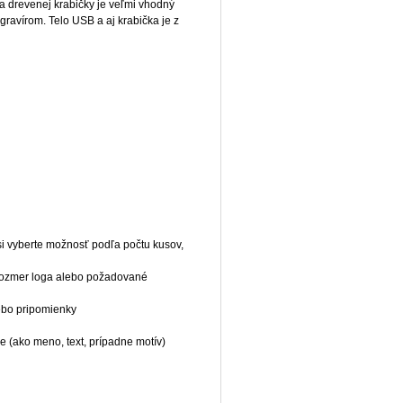
 drevenej krabičky je veľmi vhodný
gravírom. Telo USB a aj krabička je z
 si vyberte možnosť podľa počtu kusov,
e rozmer loga alebo požadované
lebo pripomienky
e (ako meno, text, prípadne motív)