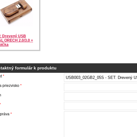
: Drevený USB
L ORECH 2.0/3.0 +
bička
taktný formulár k produktu
kt
*
 priezvisko
*
n
*
správa
*