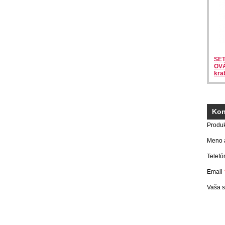
SET
OVÁ
kra
Kon
Produ
Meno a
Telefó
Email
Vaša 