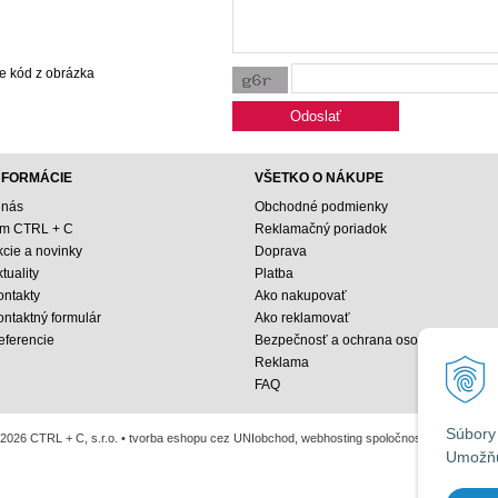
e kód z obrázka
NFORMÁCIE
VŠETKO O NÁKUPE
 nás
Obchodné podmienky
ím CTRL + C
Reklamačný poriadok
kcie a novinky
Doprava
tuality
Platba
ontakty
Ako nakupovať
ontaktný formulár
Ako reklamovať
eferencie
Bezpečnosť a ochrana osobných údajo
Reklama
FAQ
Súbory 
2026 CTRL + C, s.r.o. •
tvorba eshopu cez UNIobchod
,
webhosting
spoločnosti
WEBYGRO
Umožňu