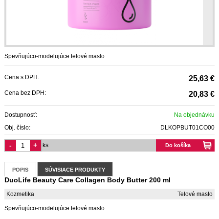
Spevňujúco-modelujúce telové maslo
Cena s DPH:
25,63 €
Cena bez DPH:
20,83 €
Dostupnosť:
Na objednávku
Obj. číslo:
DLKOPBUT01CO00
-
+
ks
Do košíka
POPIS
SÚVISIACE PRODUKTY
DuoLife Beauty Care Collagen Body Butter 200 ml
Kozmetika
Telové maslo
Spevňujúco-modelujúce telové maslo