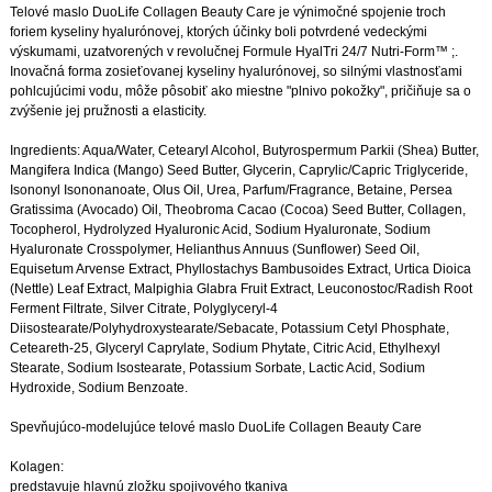
Telové maslo DuoLife Collagen Beauty Care je výnimočné spojenie troch
foriem kyseliny hyalurónovej, ktorých účinky boli potvrdené vedeckými
výskumami, uzatvorených v revolučnej Formule HyalTri 24/7 Nutri-Form™ ;.
Inovačná forma zosieťovanej kyseliny hyalurónovej, so silnými vlastnosťami
pohlcujúcimi vodu, môže pôsobiť ako miestne "plnivo pokožky", pričiňuje sa o
zvýšenie jej pružnosti a elasticity.
Ingredients: Aqua/Water, Cetearyl Alcohol, Butyrospermum Parkii (Shea) Butter,
Mangifera Indica (Mango) Seed Butter, Glycerin, Caprylic/Capric Triglyceride,
Isononyl Isononanoate, Olus Oil, Urea, Parfum/Fragrance, Betaine, Persea
Gratissima (Avocado) Oil, Theobroma Cacao (Cocoa) Seed Butter, Collagen,
Tocopherol, Hydrolyzed Hyaluronic Acid, Sodium Hyaluronate, Sodium
Hyaluronate Crosspolymer, Helianthus Annuus (Sunflower) Seed Oil,
Equisetum Arvense Extract, Phyllostachys Bambusoides Extract, Urtica Dioica
(Nettle) Leaf Extract, Malpighia Glabra Fruit Extract, Leuconostoc/Radish Root
Ferment Filtrate, Silver Citrate, Polyglyceryl-4
Diisostearate/Polyhydroxystearate/Sebacate, Potassium Cetyl Phosphate,
Ceteareth-25, Glyceryl Caprylate, Sodium Phytate, Citric Acid, Ethylhexyl
Stearate, Sodium Isostearate, Potassium Sorbate, Lactic Acid, Sodium
Hydroxide, Sodium Benzoate.
Spevňujúco-modelujúce telové maslo DuoLife Collagen Beauty Care
Kolagen:
predstavuje hlavnú zložku spojivového tkaniva