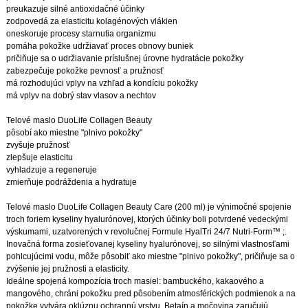
preukazuje silné antioxidačné účinky
zodpovedá za elasticitu kolagénových vlákien
oneskoruje procesy starnutia organizmu
pomáha pokožke udržiavať proces obnovy buniek
pričiňuje sa o udržiavanie príslušnej úrovne hydratácie pokožky
zabezpečuje pokožke pevnosť a pružnosť
má rozhodujúci vplyv na vzhľad a kondíciu pokožky
má vplyv na dobrý stav vlasov a nechtov
Telové maslo DuoLife Collagen Beauty
pôsobí ako miestne "plnivo pokožky"
zvyšuje pružnosť
zlepšuje elasticitu
vyhladzuje a regeneruje
zmierňuje podráždenia a hydratuje
Telové maslo DuoLife Collagen Beauty Care (200 ml) je výnimočné spojenie
troch foriem kyseliny hyalurónovej, ktorých účinky boli potvrdené vedeckými
výskumami, uzatvorených v revolučnej Formule HyalTri 24/7 Nutri-Form™ ;.
Inovačná forma zosieťovanej kyseliny hyalurónovej, so silnými vlastnosťami
pohlcujúcimi vodu, môže pôsobiť ako miestne "plnivo pokožky", pričiňuje sa o
zvýšenie jej pružnosti a elasticity.
Ideálne spojená kompozícia troch masiel: bambuckého, kakaového a
mangového, chráni pokožku pred pôsobením atmosférických podmienok a na
pokožke vytvára oklúznu ochrannú vrstvu. Betaín a močovina zaručujú