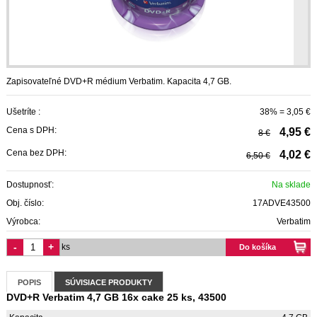
Zapisovateľné DVD+R médium Verbatim. Kapacita 4,7 GB.
Ušetríte :
38% = 3,05 €
Cena s DPH:
4,95 €
8 €
Cena bez DPH:
4,02 €
6,50 €
Dostupnosť:
Na sklade
Obj. číslo:
17ADVE43500
Výrobca:
Verbatim
-
+
ks
Do košíka
POPIS
SÚVISIACE PRODUKTY
DVD+R Verbatim 4,7 GB 16x cake 25 ks, 43500