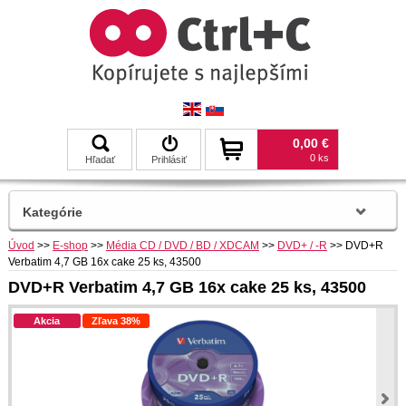
0,00 €
0 ks
Hľadať
Prihlásiť
Kategórie
Úvod
>>
E-shop
>>
Média CD / DVD / BD / XDCAM
>>
DVD+ / -R
>>
DVD+R
Verbatim 4,7 GB 16x cake 25 ks, 43500
DVD+R Verbatim 4,7 GB 16x cake 25 ks, 43500
Akcia
Zľava 38%