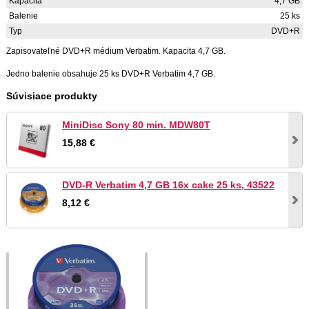
Kapacita
4,7 GB
Balenie
25 ks
Typ
DVD+R
Zapisovateľné DVD+R médium Verbatim. Kapacita 4,7 GB.
Jedno balenie obsahuje 25 ks DVD+R Verbatim 4,7 GB.
Súvisiace produkty
MiniDisc Sony 80 min. MDW80T
15,88 €
DVD-R Verbatim 4,7 GB 16x cake 25 ks, 43522
8,12 €