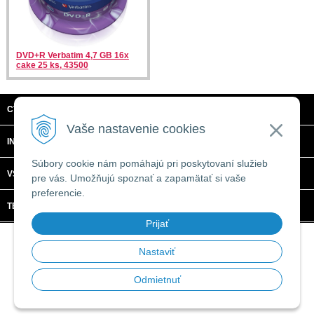
DVD+R Verbatim 4,7 GB 16x
cake 25 ks, 43500
CTRL + C, S.R.O.
Vaše nastavenie cookies
INFORMÁCIE
Súbory cookie nám pomáhajú pri poskytovaní služieb
VŠETKO O NÁKUPE
pre vás. Umožňujú spoznať a zapamätať si vaše
preferencie.
TECHNICKÉ ŠPECIFIKÁCIE
Prijať
© 2026 CTRL + C, s.r.o. •
tvorba eshopu cez UNIobchod
,
webhosting
spoločnosti
WEBYGROUP
Nastaviť
Odmietnuť