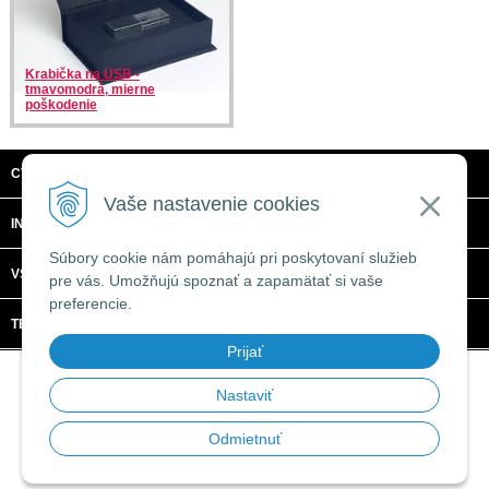
Krabička na USB -
tmavomodrá, mierne
poškodenie
CTRL + C, S.R.O.
Vaše nastavenie cookies
INFORMÁCIE
Súbory cookie nám pomáhajú pri poskytovaní služieb
VŠETKO O NÁKUPE
pre vás. Umožňujú spoznať a zapamätať si vaše
preferencie.
TECHNICKÉ ŠPECIFIKÁCIE
Prijať
© 2026 CTRL + C, s.r.o. •
tvorba eshopu cez UNIobchod
,
webhosting
spoločnosti
WEBYGROUP
Nastaviť
Odmietnuť