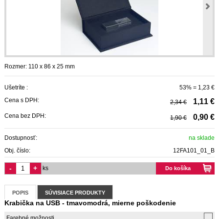
Rozmer: 110 x 86 x 25 mm
Ušetríte :
53% = 1,23 €
Cena s DPH:
1,11 €
2,34 €
Cena bez DPH:
0,90 €
1,90 €
Dostupnosť:
na sklade
Obj. číslo:
12FA101_01_B
-
+
ks
Do košíka
POPIS
SÚVISIACE PRODUKTY
Krabička na USB - tmavomodrá, mierne poškodenie
Farebné možnosti