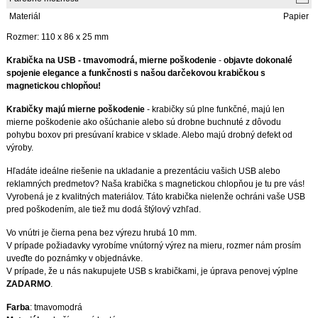
Materiál
Papier
Rozmer: 110 x 86 x 25 mm
Krabička na USB - tmavomodrá, mierne poškodenie
-
objavte dokonalé
spojenie elegance a funkčnosti s našou darčekovou krabičkou s
magnetickou chlopňou!
Krabičky
majú mierne poškodenie
- krabičky sú plne funkčné, majú len
mierne poškodenie ako ošúchanie alebo sú drobne buchnuté z dôvodu
pohybu boxov pri presúvaní krabice v sklade. Alebo majú drobný defekt od
výroby.
Hľadáte ideálne riešenie na ukladanie a prezentáciu vašich USB alebo
reklamných predmetov? Naša krabička s magnetickou chlopňou je tu pre vás!
Vyrobená je z kvalitných materiálov. Táto krabička nielenže ochráni vaše USB
pred poškodením, ale tiež mu dodá štýlový vzhľad.
Vo vnútri je čierna pena bez výrezu hrubá 10 mm.
V prípade požiadavky vyrobíme vnútorný výrez na mieru, rozmer nám prosím
uveďte do poznámky v objednávke.
V prípade, že u nás nakupujete USB s krabičkami, je úprava penovej výplne
ZADARMO
.
Farba
: tmavomodrá