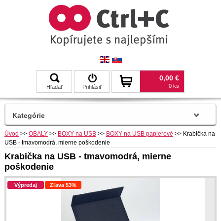
0,00 €
0 ks
Hľadať
Prihlásiť
Kategórie
Úvod
>>
OBALY
>>
BOXY na USB
>>
BOXY na USB papierové
>>
Krabička na
USB - tmavomodrá, mierne poškodenie
Krabička na USB - tmavomodrá, mierne
poškodenie
Výpredaj
Zľava 53%