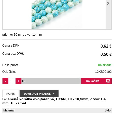
priemer 10 mm, otvor 1,4mm
Cena s DPH:
0,62 €
Cena bez DPH:
0,50 €
Dostupnosť:
na sklade
Obj. číslo:
12KS00102
-
+
ks
Do košíka
POPIS
SÚVISIACE PRODUKTY
Sklenená korálka dvojfarebná, CYAN, 10 - 10,5mm, otvor 1,4
mm, 10 ks/bal
Materiál
Sklo