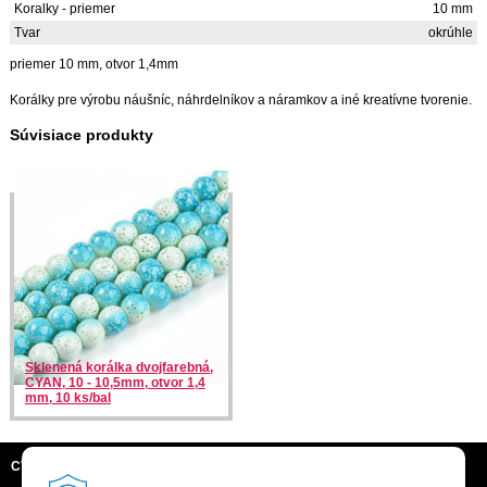
Koralky - priemer
10 mm
Tvar
okrúhle
priemer 10 mm, otvor 1,4mm
Korálky pre výrobu náušníc, náhrdelníkov a náramkov a iné kreatívne tvorenie.
Súvisiace produkty
Sklenená korálka dvojfarebná,
CYAN, 10 - 10,5mm, otvor 1,4
mm, 10 ks/bal
CTRL + C, S.R.O.