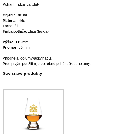
Pohár Frndžalica, zlatý
Objem:
190 ml
Materiál:
sklo
Farba:
číra
Farba potlače:
zlatá (lesklá)
Výška:
115 mm
Priemer:
60 mm
Vhodné aj do umývačky riadu.
Pred prvým použitím je potrebné pohár dôkladne umyť.
Súvisiace produkty