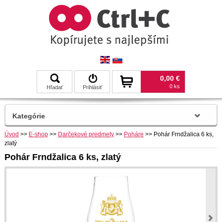
0,00 €
0 ks
Hľadať
Prihlásiť
Kategórie
Úvod
>>
E-shop
>>
Darčekové predmety
>>
Poháre
>>
Pohár Frndžalica 6 ks,
zlatý
Pohár Frndžalica 6 ks, zlatý