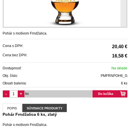
Pohár s motívom Frndžalica.
Cena s DPH:
20,40 €
Cena bez DPH:
16,58 €
Dostupnosť:
Na sklade
Obj. číslo:
PMFRNPOH6_G
Obsah balenia:
6 ks
-
+
ks
Do košíka
POPIS
SÚVISIACE PRODUKTY
Pohár Frndžalica 6 ks, zlatý
Pohár s motívom Frndžalica.