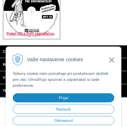
Potlač CD a DVD stieťotlačou
CTRL + C, S.R.O.
Vaše nastavenie cookies
INFORMÁCIE
Súbory cookie nám pomáhajú pri poskytovaní služieb
VŠETKO O NÁKUPE
pre vás. Umožňujú spoznať a zapamätať si vaše
preferencie.
TECHNICKÉ ŠPECIFIKÁCIE
Prijať
© 2026 CTRL + C, s.r.o. •
tvorba eshopu cez UNIobchod
,
webhosting
spoločnosti
WEBYGROUP
Nastaviť
Odmietnuť