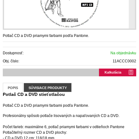
Potlač CD a DVD priamymi farbami podľa Pantone.
Dostupnosť:
Na objednávku
Obj. číslo:
11ACCC0002
Kalkulácia
POPIS
SÚVISIACE PRODUKTY
Potlač CD a DVD stieťotlačou
Potlač CD a DVD priamymi farbami podľa Pantone.
Profesionálny spôsob potlače lisovaných a napaľovaných CD a DVD.
Počet farieb: maximálne 6, potlač priamymi farbami v odtieňoch Pantone
Potlačiteľný rozmer CD a DVD plochy:
- CD a DVD 12 cm: 118/18 mm