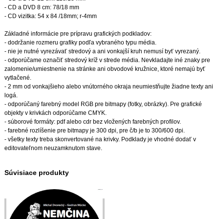
- CD a DVD 8 cm: 78/18 mm
- CD vizitka: 54 x 84 /18mm; r-4mm
Základné informácie pre prípravu grafických podkladov:
- dodržanie rozmeru grafiky podľa vybraného typu média.
- nie je nutné vyrezávať stredový a ani vonkajší kruh nemusí byť vyrezaný.
- odporúčame označiť stredový kríž v strede média. Nevkladajte iné znaky pre
zalomenie/umiestnenie na stránke ani obvodové kružnice, ktoré nemajú byť
vytlačené.
- 2 mm od vonkajšieho alebo vnútorného okraja neumiestňujte žiadne texty ani
logá.
- odporúčaný farebný model RGB pre bitmapy (fotky, obrázky). Pre grafické
objekty v krivkách odporúčame CMYK.
- súborové formáty: pdf alebo cdr bez vložených farebných profilov.
- farebné rozlíšenie pre bitmapy je 300 dpi, pre č/b je to 300/600 dpi.
- všetky texty treba skonvertované na krivky. Podklady je vhodné dodať v
editovateľnom neuzamknutom stave.
Súvisiace produkty