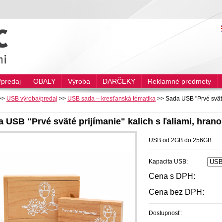
predaj
OBALY
Výroba
DARČEKY
Reklamné predmety
>>
USB výroba/predaj
>>
USB sada – kresťanská tématika
>>
Sada USB "Prvé sväté 
 USB "Prvé sväté prijímanie" kalich s ľaliami, hrano
USB od 2GB do 256GB
Kapacita USB:
Cena s DPH:
Cena bez DPH:
Dostupnosť: