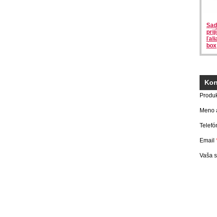
Sad
prij
ľal
box
Kon
Produ
Meno a
Telefó
Email
Vaša 