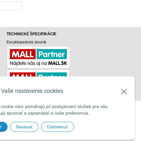
TECHNICKÉ ŠPECIFIKÁCIE
Encyklopedický slovník
v
Vaše nastavenie cookies
cookie nám pomáhajú pri poskytovaní služieb pre vás.
UP
jú spoznať a zapamätať si vaše preferencie.
ť
Nastaviť
Odmietnuť