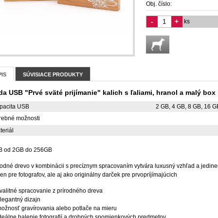
Obj. číslo:
-
+
ks
IS
SÚVISIACE PRODUKTY
a USB "Prvé sväté prijímanie" kalich s ľaliami, hranol a malý box
pacita USB
2 GB, 4 GB, 8 GB, 16 G
rebné možnosti
teriál
 od 2GB do 256GB
rodné drevo v kombinácii s precíznym spracovaním vytvára luxusný vzhľad a jedine
len pre fotografov, ale aj ako originálny darček pre prvopríjímajúcich
valitné spracovanie z prírodného dreva
legantný dizajn
ožnosť gravírovania alebo potlače na mieru
deálne balenie fotografií a drobných spomienkových predmetov