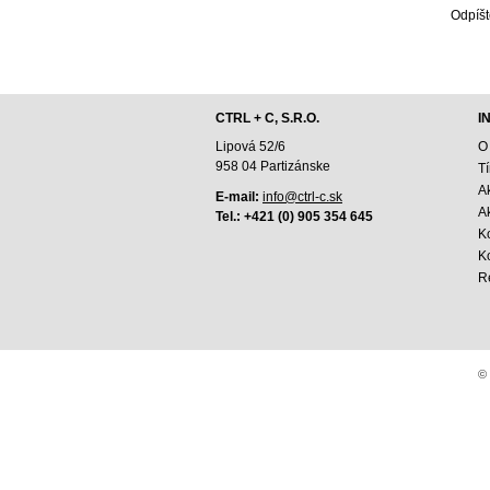
Odpíšt
CTRL + C, S.R.O.
I
Lipová 52/6
O
958 04 Partizánske
T
A
E-mail:
info@ctrl-c.sk
Ak
Tel.: +421 (0) 905 354 645
K
K
R
© 