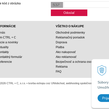
e kód z obrázka
NFORMÁCIE
VŠETKO O NÁKUPE
 nás
Obchodné podmienky
ím CTRL + C
Reklamačný poriadok
kcie a novinky
Doprava
tuality
Platba
ontakty
Ako nakupovať
ontaktný formulár
Ako reklamovať
eferencie
Bezpečnosť a ochrana osobných údajo
Reklama
FAQ
Súbory 
2026 CTRL + C, s.r.o. •
tvorba eshopu cez UNIobchod
,
webhosting
spoločnosti
WEBYGRO
Umožňu
Prija