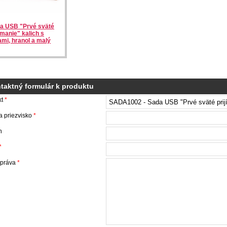
a USB "Prvé sväté
ímanie" kalich s
iami, hranol a malý
taktný formulár k produktu
kt
*
 priezvisko
*
n
*
správa
*