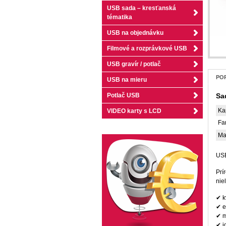
USB sada – kresťanská
tématika
USB na objednávku
Filmové a rozprávkové USB
USB gravír / potlač
POP
USB na mieru
Sad
Potlač USB
Ka
VIDEO karty s LCD
Fa
Ma
USB
Prí
nie
✔ k
✔ e
✔ m
✔ i