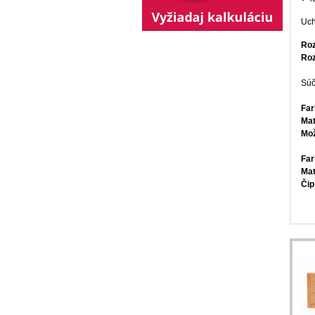
Uch
Ro
Roz
Súč
Far
Mat
Mož
Far
Mat
Čip