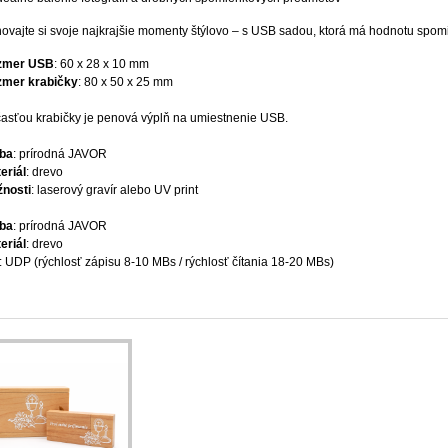
ovajte si svoje najkrajšie momenty štýlovo – s USB sadou, ktorá má hodnotu spom
zmer USB
: 60 x 28 x 10 mm
mer krabičky
: 80 x 50 x 25 mm
asťou krabičky je penová výplň na umiestnenie USB.
ba
: prírodná JAVOR
eriál
: drevo
nosti
: laserový gravír alebo UV print
ba
: prírodná JAVOR
eriál
: drevo
: UDP (rýchlosť zápisu 8-10 MBs / rýchlosť čítania 18-20 MBs)