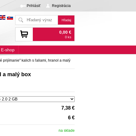
Prihlásiť
Registrácia
0,00 €
0 ks
E-shop
prijímanie" kalich s ľaliami, hranol a malý
l a malý box
7,38 €
6 €
na sklade