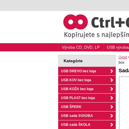
Výroba CD, DVD, LP
USB výroba/
Úvod
Kategórie
box
Sada
USB DREVO bez loga
USB KOV bez loga
USB KOŽA bez loga
USB PLAST bez loga
USB ŠPERK
USB sada SVADBA
USB sada ŠKOLA