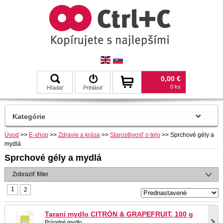
0,00 €
0 ks
Hľadať
Prihlásiť
Kategórie
Úvod
>>
E-shop
>>
Zdravie a krása
>>
Starostlivosť o telo
>>
Sprchové gély a
mydlá
Sprchové gély a mydlá
Zobraziť filter
1
2
Tarani mydlo CITRÓN & GRAPEFRUIT, 100 g
Prírodné mydlo.