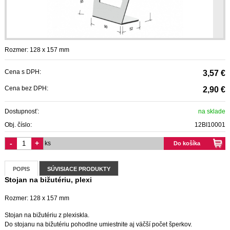
Rozmer: 128 x 157 mm
Cena s DPH:
3,57 €
Cena bez DPH:
2,90 €
Dostupnosť:
na sklade
Obj. číslo:
12BI10001
-
+
ks
Do košíka
POPIS
SÚVISIACE PRODUKTY
Stojan na bižutériu, plexi
Rozmer: 128 x 157 mm
Stojan na bižutériu z plexiskla.
Do stojanu na bižutériu pohodlne umiestnite aj väčší počet šperkov.