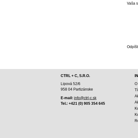
Vaša 
Odpíšt
CTRL + C, S.R.O.
I
Lipová 52/6
O
958 04 Partizánske
T
A
E-mail:
info@ctrl-c.sk
Ak
Tel.: +421 (0) 905 354 645
K
K
R