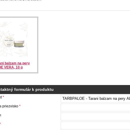
ani balzam na pery
E VERA, 10 g
taktný formulár k produktu
kt
*
 priezvisko
*
n
*