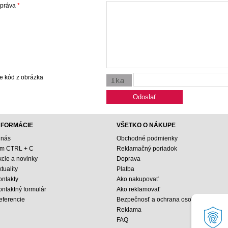
správa
*
e kód z obrázka
NFORMÁCIE
VŠETKO O NÁKUPE
 nás
Obchodné podmienky
ím CTRL + C
Reklamačný poriadok
kcie a novinky
Doprava
tuality
Platba
ontakty
Ako nakupovať
ontaktný formulár
Ako reklamovať
eferencie
Bezpečnosť a ochrana osobných údajo
Reklama
FAQ