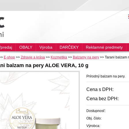
predaj
OBALY
Výroba
DARČEKY
Reklamné predmety
>>
E-shop
>>
Zdravie a krása
>>
Kozmetika
>>
Balzamy na pery
>>
Tarani balzam 
ani balzam na pery ALOE VERA, 10 g
Prírodný balzam na pery.
Cena s DPH:
Cena bez DPH:
Dostupnosť:
Obj. číslo:
Výrobca: