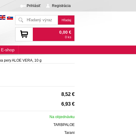
Prihlásiť
Registrácia
0,00 €
0 ks
E-shop
na pery ALOE VERA, 10 g
8,52 €
6,93 €
Na objednávku
TARBPALOE
Tarani