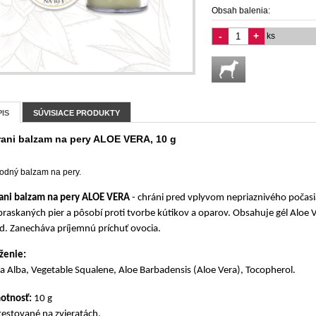
Obsah balenia:
-
+
ks
IS
SÚVISIACE PRODUKTY
rani balzam na pery ALOE VERA, 10 g
rodný balzam na pery.
ani balzam na pery ALOE VERA
- chráni pred vplyvom nepriaznivého počasi
raskaných pier a pôsobí proti tvorbe kútikov a oparov. Obsahuje gél Aloe V
. Zanecháva príjemnú príchuť ovocia.
ženie:
a Alba, Vegetable Squalene, Aloe Barbadensis (Aloe Vera), Tocopherol.
otnosť:
10 g
estované na zvieratách.