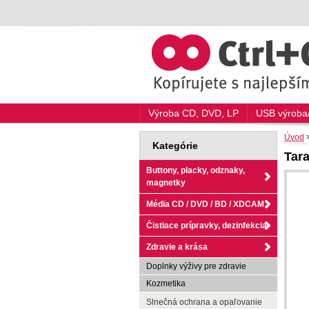
Výroba CD, DVD, LP
USB výroba/
Úvod
Kategórie
Tar
Buttony, placky, odznaky,
magnetky
Média CD / DVD / BD / XDCAM
Čistiace prípravky, dezinfekcia
Zdravie a krása
Doplnky výživy pre zdravie
Kozmetika
Slnečná ochrana a opaľovanie