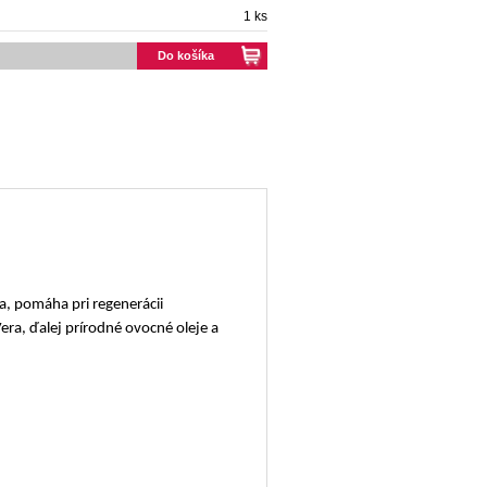
1 ks
Do košíka
a, pomáha pri regenerácii
era, ďalej prírodné ovocné oleje a