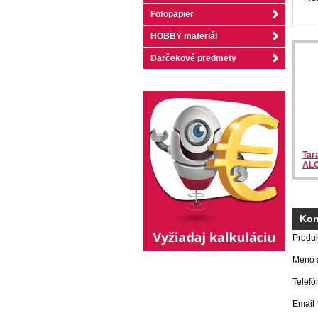
Fotopapier
HOBBY materiál
Darčekové predmety
Tar
ALO
Kon
Produ
Meno a
Telefó
Email