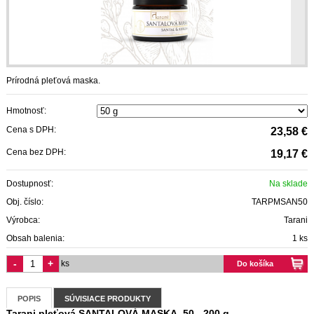
Prírodná pleťová maska.
Hmotnosť:
Cena s DPH:
23,58 €
Cena bez DPH:
19,17 €
Dostupnosť:
Na sklade
Obj. číslo:
TARPMSAN50
Výrobca:
Tarani
Obsah balenia:
1 ks
-
+
ks
Do košíka
POPIS
SÚVISIACE PRODUKTY
Tarani pleťová SANTALOVÁ MASKA, 50 - 200 g