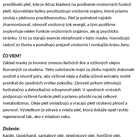
precitlivelú pleť, kde je dôraz kladený na posilnenie vnútorných funkcií
pleti. Ajurvédske byliny povzbudzujú vnútorné orgány, ktoré priamo
súvisia s pleťovou precitlivenosťou. Pleť je potrebné najskôr
zharmonizovať, obnoviť vnútorný tok energií, a tým pozitívne
ovplyvňuje nielen funkcie vnútorných orgánov, ale aj psychickú
stránku. O to sa starajú esencie obsiahnuté v tejto maske. Navodzujú
radosť zo života a pomáhajú prejaviť vnútornú i vonkajšiu krásu ženy.
ČO VIEM?
Základ masky je tvorený zmesou liečivých ílov a výživných olejov
lisovaných za studena. Tieto substancie majú za úlohu najskôr dokonale
uvoľniť a otvoriť póry, aby výživné oleje a ďalšie účinné extrakty mohli
prenikať do spodných vrstiev pokožky. Zároveň pritom stimulujú
hydratačnú a detoxikačnú schopnosti pleti. V spodných vrstvách
podporujú výživné funkcie pleti a priamo pôsobí na jej celkový
metabolizmus. Oleje pleť omladzujú a vracajú pleti stratenú plnosť a
pevnosť. Výsledkom je zdravá a svieža pleť, ktorá dokáže opäť rýchlo
regenerovať tak, ako v mladom veku.
Zloženie:
Kaolín, Gopichand, santalový olej, slnečnicový olej, horčičný olej,