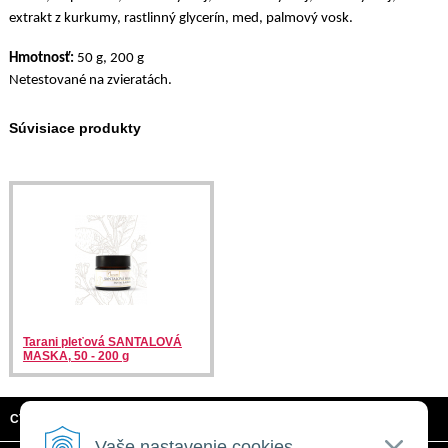
extrakt z kurkumy, rastlinný glycerín, med, palmový vosk.
Hmotnosť:
50 g, 200 g
Netestované na zvieratách.
Súvisiace produkty
Tarani pleťová SANTALOVÁ
MASKA, 50 - 200 g
CTRL + C, S.R.O.
Vaše nastavenie cookies