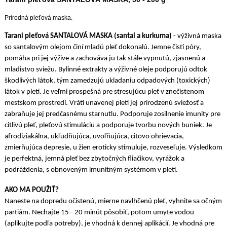
Prírodná pleťová maska.
Tarani pleťová SANTALOVÁ MASKA (santal a kurkuma)
- výživná maska
so santalovým olejom činí mladú pleť dokonalú. Jemne čistí póry,
pomáha pri jej výžive a zachováva ju tak stále vypnutú, zjasnenú a
mladistvo sviežu. Bylinné extrakty a výživné oleje podporujú odtok
škodlivých látok, tým zamedzujú ukladaniu odpadových (toxických)
látok v pleti. Je veľmi prospešná pre stresujúcu pleť v znečistenom
mestskom prostredí. Vráti unavenej pleti jej prirodzenú sviežosť a
zabraňuje jej predčasnému starnutiu. Podporuje zosilnenie imunity pre
citlivú pleť, pleťovú stimuláciu a podporuje tvorbu nových buniek. Je
afrodiziakálna, ukľudňujúca, uvoľňujúca, citovo ohrievacia,
zmierňujúca depresie, u žien eroticky stimuluje, rozveseľuje. Výsledkom
je perfektná, jemná pleť bez zbytočných fliačikov, vyrážok a
podráždenia, s obnoveným imunitným systémom v pleti.
AKO MA POUŽIŤ?
Naneste na dopredu očistenú, mierne navlhčenú pleť, vyhnite sa očným
partiám. Nechajte 15 - 20 minút pôsobiť, potom umyte vodou
(aplikujte podľa potreby), je vhodná k dennej aplikácií. Je vhodná pre