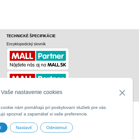
TECHNICKÉ ŠPECIFIKÁCIE
Encyklopedický slovník
v
Vaše nastavenie cookies
cookie nám pomáhajú pri poskytovaní služieb pre vás.
UP
jú spoznať a zapamätať si vaše preferencie.
ť
Nastaviť
Odmietnuť