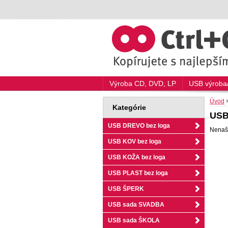
Výroba CD, DVD, LP
USB výroba/
Úvod
Kategórie
USB
USB DREVO bez loga
Nenašl
USB KOV bez loga
USB KOŽA bez loga
USB PLAST bez loga
USB ŠPERK
USB sada SVADBA
USB sada ŠKOLA