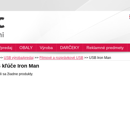
predaj
OBALY
Výroba
DARČEKY
Reklamné predmety
>>
USB výroba/predaj
>>
Filmové a rozprávkové USB
>>
USB Iron Man
 kľúče Iron Man
i sa žiadne produkty.