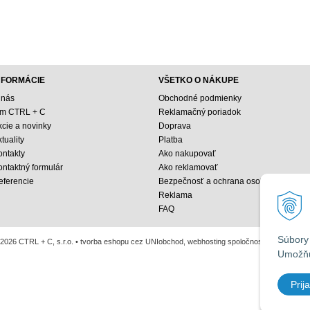
NFORMÁCIE
VŠETKO O NÁKUPE
 nás
Obchodné podmienky
ím CTRL + C
Reklamačný poriadok
kcie a novinky
Doprava
tuality
Platba
ontakty
Ako nakupovať
ontaktný formulár
Ako reklamovať
eferencie
Bezpečnosť a ochrana osobných údajo
Reklama
FAQ
Súbory 
2026 CTRL + C, s.r.o. •
tvorba eshopu cez UNIobchod
,
webhosting
spoločnosti
WEBYGRO
Umožňu
Prija