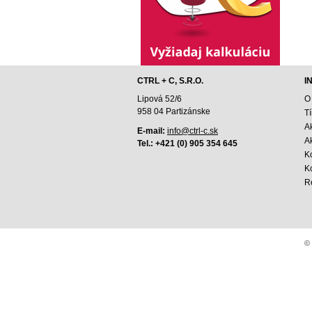
CTRL + C, S.R.O.
I
Lipová 52/6
O
958 04 Partizánske
T
A
E-mail:
info@ctrl-c.sk
Ak
Tel.: +421 (0) 905 354 645
K
K
R
© 