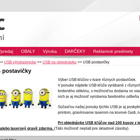
predaj
OBALY
Výroba
DARČEKY
Reklamné predmety
>>
USB výroba/predaj
>>
USB na objednávku
>>
USB postavičky
 postavičky
Výber USB kľúčov v tvare rôznych postavičiek.
V ponuke nájdete USB kľúče vyrábané z rôznych m
tvrdeného silikónu, s možnosťou dodania vo viac
nich je aj možnosť vyrobenia farebného odtieňa
Súčasťou našej ponuky týchto USB je aj poskytnu
printom, gravírovanie laserom na kovové časti, 
Pri objednávke USB kľúčov nad 100 kusov z 
 alebo laserový gravír zdarma.
(Táto možnosť neplatí pre skladové zásoby).