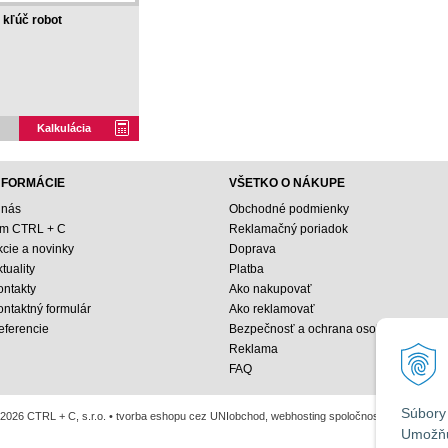
kľúč robot
Kalkulácia
NFORMÁCIE
VŠETKO O NÁKUPE
 nás
Obchodné podmienky
ím CTRL + C
Reklamačný poriadok
kcie a novinky
Doprava
tuality
Platba
ontakty
Ako nakupovať
ontaktný formulár
Ako reklamovať
eferencie
Bezpečnosť a ochrana osobných údajo
Reklama
FAQ
Súbory 
2026 CTRL + C, s.r.o. •
tvorba eshopu cez UNIobchod
,
webhosting
spoločnosti
WEBYGRO
Umožňu