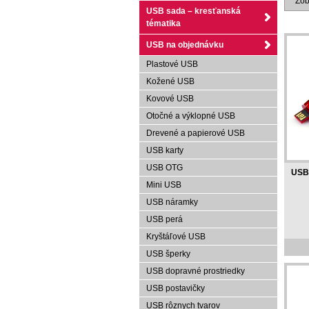
Zobr
USB sada – kresťanská
tématika
USB na objednávku
Plastové USB
Kožené USB
Kovové USB
Otočné a výklopné USB
Drevené a papierové USB
USB karty
USB OTG
USB 
Mini USB
USB náramky
USB perá
Kryštáľové USB
USB šperky
USB dopravné prostriedky
USB postavičky
USB rôznych tvarov