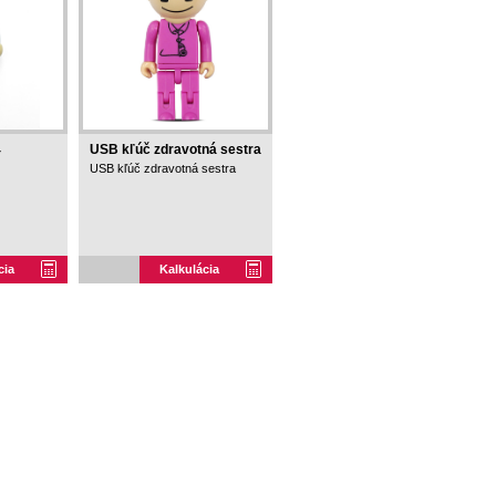
4
USB kľúč zdravotná sestra
USB kľúč zdravotná sestra
cia
Kalkulácia