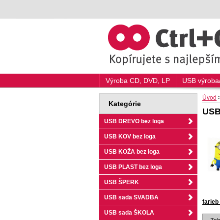
Výroba CD, DVD, LP
USB výroba/
Úvod
Kategórie
USB
USB DREVO bez loga
USB KOV bez loga
USB KOŽA bez loga
USB PLAST bez loga
USB ŠPERK
USB sada SVADBA
farieb
USB sada ŠKOLA