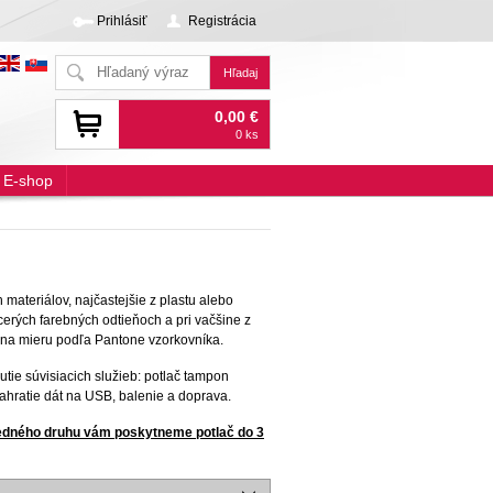
Prihlásiť
Registrácia
0,00 €
0 ks
E-shop
ateriálov, najčastejšie z plastu alebo
erých farebných odtieňoch a pri vačšine z
 na mieru podľa Pantone vzorkovníka.
tie súvisiacich služieb: potlač tampon
nahratie dát na USB, balenie a doprava.
jedného druhu vám poskytneme potlač do 3