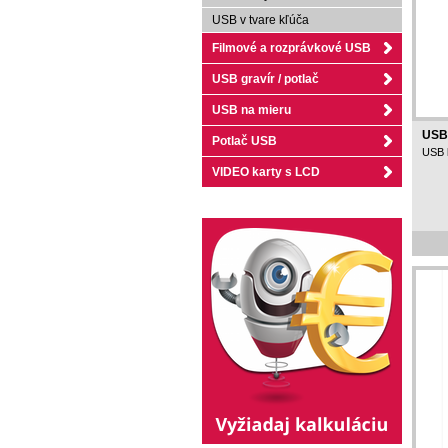
USB v tvare kľúča
Filmové a rozprávkové USB
USB gravír / potlač
USB na mieru
USB 
Potlač USB
USB 
VIDEO karty s LCD