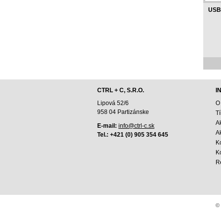
USB 
CTRL + C, S.R.O.
I
Lipová 52/6
O
958 04 Partizánske
T
A
E-mail:
info@ctrl-c.sk
Ak
Tel.: +421 (0) 905 354 645
K
K
R
© 