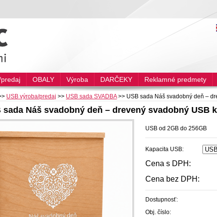
predaj
OBALY
Výroba
DARČEKY
Reklamné predmety
>>
USB výroba/predaj
>>
USB sada SVADBA
>>
USB sada Náš svadobný deň – dre
 sada Náš svadobný deň – drevený svadobný USB k
USB od 2GB do 256GB
Kapacita USB:
Cena s DPH:
Cena bez DPH:
Dostupnosť:
Obj. číslo: