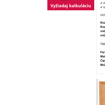
✔ m
✔ i
Uch
Ro
Roz
vnú
vnú
Výp
Far
Mat
Čip
Mož