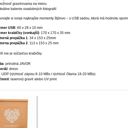
ožnosť gravírovania na mieru
deálne balenie svadobných fotografií
ovajte si svoje najkrajšie momenty štýlovo – s USB sadou, ktorá má hodnotu spom
zmer USB
: 60 x 28 x 10 mm
mer krabičky (vonkajší)
: 170 x 170 x 35 mm
torná prepážka 1
: 34 x 153 x 25mm
torna prepážka 2
: 113 x 153 x 25 mm
lň nie je súčasťou krabičky.
ba
: prírodná JAVOR
eriál
: drevo
: UDP (rýchlosť zápisu 8-10 MBs / rýchlosť čítania 18-20 MBs)
nosti
: laserový gravír alebo UV print