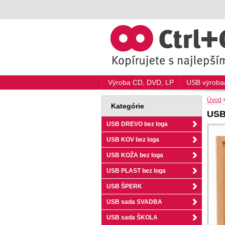
Výroba CD, DVD, LP
USB výroba/
Úvod
Kategórie
USB
USB DREVO bez loga
USB KOV bez loga
USB KOŽA bez loga
USB PLAST bez loga
USB ŠPERK
USB sada SVADBA
USB sada ŠKOLA