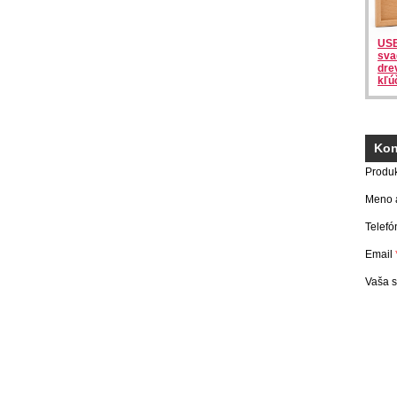
USB
sva
dre
kľú
Kon
Produ
Meno a
Telefó
Email
Vaša 