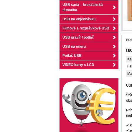
USB sada – kresťanská
tématika
USB na objednávku
Filmové a rozprávkové USB
USB gravír / potlač
POP
USB na mieru
US
Potlač USB
Ka
VIDEO karty s LCD
Fa
Ma
USB
Štý
obs
Prí
nie
✔ k
✔ e