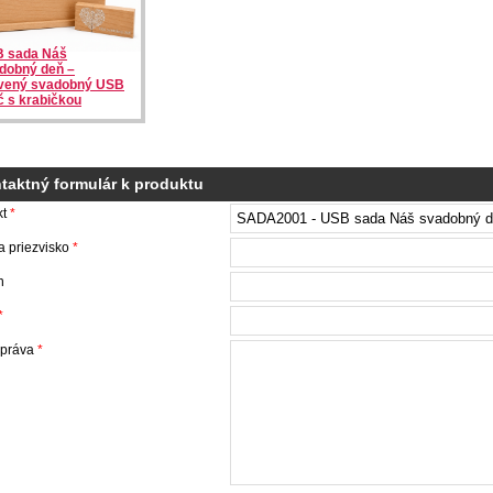
 sada Náš
dobný deň –
vený svadobný USB
č s krabičkou
taktný formulár k produktu
kt
*
 priezvisko
*
n
*
správa
*