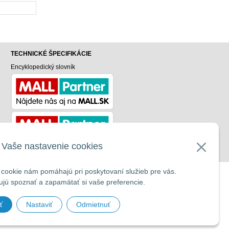
TECHNICKÉ ŠPECIFIKÁCIE
Encyklopedický slovník
v
Vaše nastavenie cookies
cookie nám pomáhajú pri poskytovaní služieb pre vás.
UP
jú spoznať a zapamätať si vaše preferencie.
ť
Nastaviť
Odmietnuť