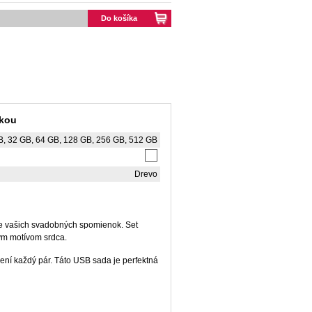
Do košíka
čkou
B, 32 GB, 64 GB, 128 GB, 256 GB, 512 GB
Drevo
e vašich svadobných spomienok. Set
ým motívom srdca.
ení každý pár. Táto USB sada je perfektná