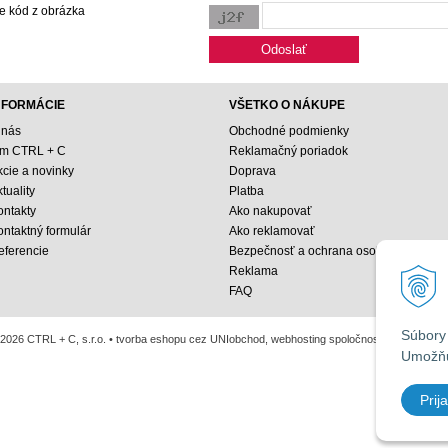
e kód z obrázka
NFORMÁCIE
VŠETKO O NÁKUPE
 nás
Obchodné podmienky
ím CTRL + C
Reklamačný poriadok
kcie a novinky
Doprava
tuality
Platba
ontakty
Ako nakupovať
ontaktný formulár
Ako reklamovať
eferencie
Bezpečnosť a ochrana osobných údajo
Reklama
FAQ
Súbory 
2026 CTRL + C, s.r.o. •
tvorba eshopu cez UNIobchod
,
webhosting
spoločnosti
WEBYGRO
Umožňu
Prija