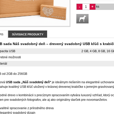
-
+
ks
IS
SÚVISIACE PRODUKTY
B sada Náš svadobný deň – drevený svadobný USB kľúč s krabi
pacita USB
2 GB, 4 GB, 8 GB, 16 G
rebné možnosti
teriál
 od 2GB do 256GB
lová
USB sada „Náš svadobný deň“
je ideálnym riešením na elegantné uchovani
ahuje kvalitný USB kľúč uložený v krásnej drevenej krabičke s jemným gravírovan
rodné drevo v kombinácii s precíznym spracovaním vytvára luxusný vzhľad, ktorý oc
len pre svadobných fotografov, ale aj ako originálny darček pre novomanželov.
valitné spracovanie z prírodného dreva
legantný svadobný dizajn