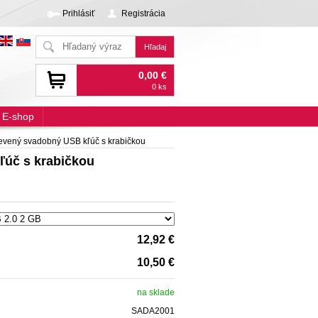
Prihlásiť
Registrácia
0,00 €
0 ks
E-shop
vený svadobný USB kľúč s krabičkou
ľúč s krabičkou
12,92 €
10,50 €
na sklade
SADA2001