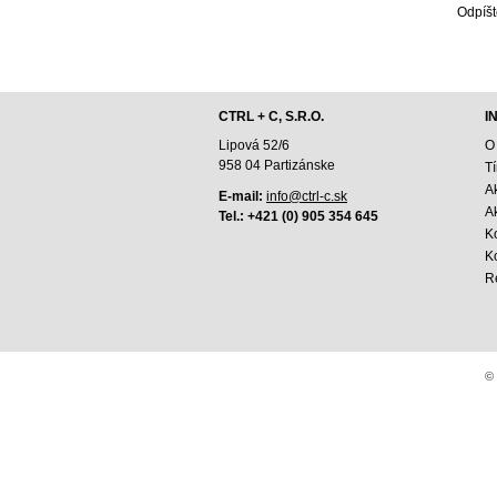
Odpíšt
CTRL + C, S.R.O.
I
Lipová 52/6
O
958 04 Partizánske
T
A
E-mail:
info@ctrl-c.sk
Ak
Tel.: +421 (0) 905 354 645
K
K
R
© 