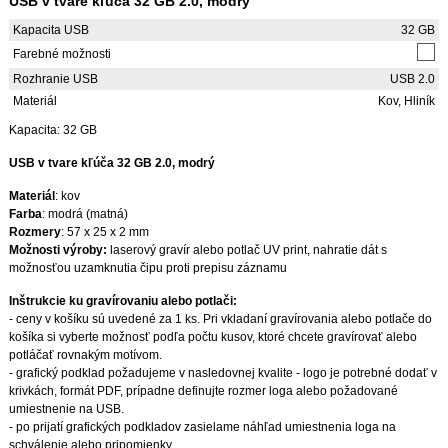
USB v tvare kľúča 32 GB 2.0, modrý
Kapacita USB
32 GB
Farebné možnosti
Rozhranie USB
USB 2.0
Materiál
Kov, Hliník
Kapacita: 32 GB
USB v tvare kľúča 32 GB 2.0, modrý
Materiál
: kov
Farba
: modrá (matná)
Rozmery
: 57 x 25 x 2 mm
Možnosti výroby:
laserový gravír alebo potlač UV print, nahratie dát s
možnosťou uzamknutia čipu proti prepisu záznamu
Inštrukcie ku gravírovaniu alebo potlači:
- ceny v košíku sú uvedené za 1 ks. Pri vkladaní gravírovania alebo potlače do
košíka si vyberte možnosť podľa počtu kusov, ktoré chcete gravírovať alebo
potláčať rovnakým motívom.
- grafický podklad požadujeme v nasledovnej kvalite - logo je potrebné dodať v
krivkách, formát PDF, prípadne definujte rozmer loga alebo požadované
umiestnenie na USB.
- po prijatí grafických podkladov zasielame náhľad umiestnenia loga na
schválenie alebo pripomienky