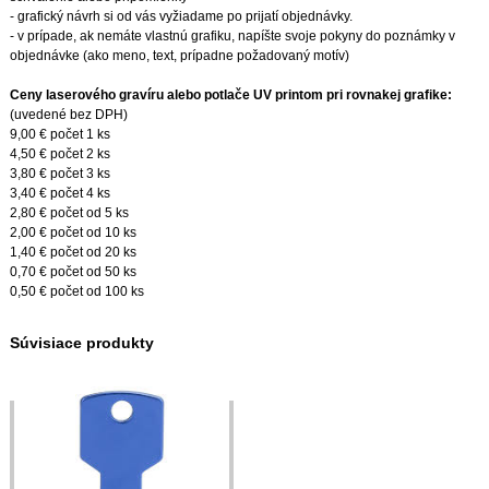
- grafický návrh si od vás vyžiadame po prijatí objednávky.
- v prípade, ak nemáte vlastnú grafiku, napíšte svoje pokyny do poznámky v
objednávke (ako meno, text, prípadne požadovaný motív)
Ceny laserového gravíru alebo potlače UV printom pri rovnakej grafike:
(uvedené bez DPH)
9,00 € počet 1 ks
4,50 € počet 2 ks
3,80 € počet 3 ks
3,40 € počet 4 ks
2,80 € počet od 5 ks
2,00 € počet od 10 ks
1,40 € počet od 20 ks
0,70 € počet od 50 ks
0,50 € počet od 100 ks
Súvisiace produkty