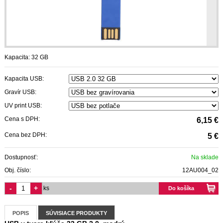
Kapacita: 32 GB
Kapacita USB:
Gravír USB:
UV print USB:
Cena s DPH:
6,15 €
Cena bez DPH:
5 €
Dostupnosť:
Na sklade
Obj. číslo:
12AU004_02
-
+
ks
Do košíka
POPIS
SÚVISIACE PRODUKTY