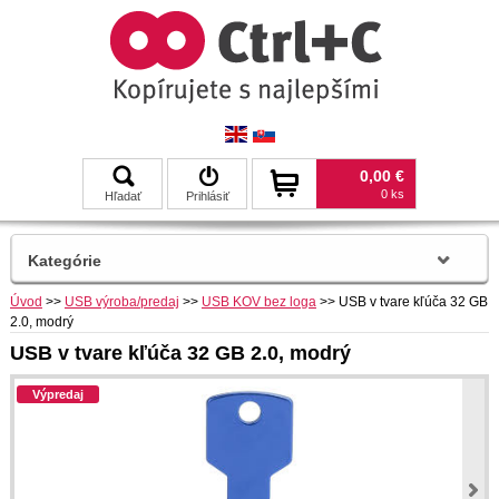
0,00 €
0 ks
Hľadať
Prihlásiť
Kategórie
Úvod
>>
USB výroba/predaj
>>
USB KOV bez loga
>>
USB v tvare kľúča 32 GB
2.0, modrý
USB v tvare kľúča 32 GB 2.0, modrý
Výpredaj