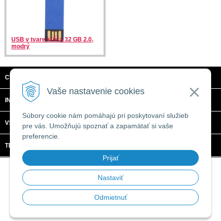
USB v tvare kľúča 32 GB 2.0,
modrý
CTRL + C, S.R.O.
Vaše nastavenie cookies
INFORMÁCIE
Súbory cookie nám pomáhajú pri poskytovaní služieb
VŠETKO O NÁKUPE
pre vás. Umožňujú spoznať a zapamätať si vaše
preferencie.
TECHNICKÉ ŠPECIFIKÁCIE
Prijať
© 2026 CTRL + C, s.r.o. •
tvorba eshopu cez UNIobchod
,
webhosting
spoločnosti
WEBYGROUP
Nastaviť
Odmietnuť