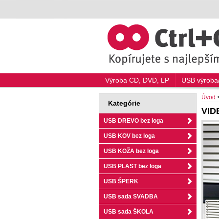
Výroba CD, DVD, LP
USB výroba/
Úvod
Kategórie
VID
USB DREVO bez loga
USB KOV bez loga
USB KOŽA bez loga
USB PLAST bez loga
USB ŠPERK
USB sada SVADBA
USB sada ŠKOLA