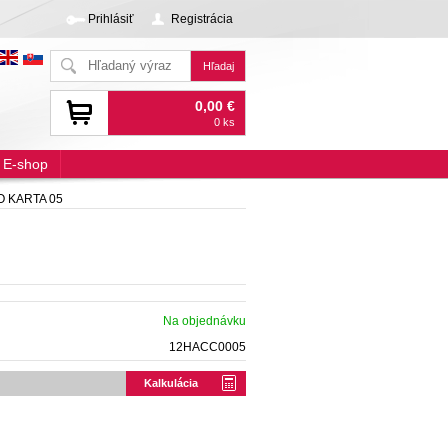
Prihlásiť
Registrácia
0,00 €
0 ks
E-shop
O KARTA 05
Na objednávku
12HACC0005
Kalkulácia