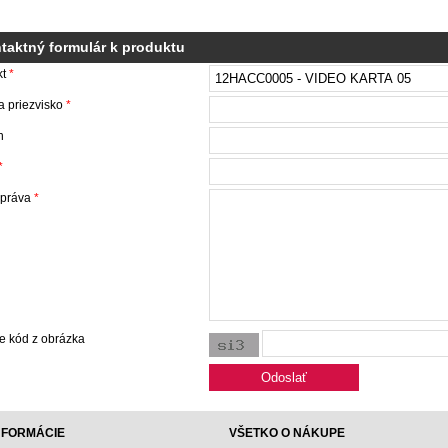
taktný formulár k produktu
kt
*
 priezvisko
*
n
*
správa
*
e kód z obrázka
NFORMÁCIE
VŠETKO O NÁKUPE