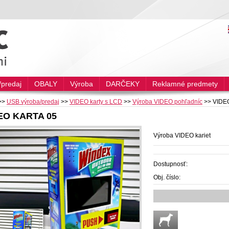
predaj
OBALY
Výroba
DARČEKY
Reklamné predmety
>>
USB výroba/predaj
>>
VIDEO karty s LCD
>>
Výroba VIDEO pohľadníc
>>
VIDE
EO KARTA 05
Výroba VIDEO kariet
Dostupnosť:
Obj. číslo: