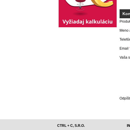
Kon
Produ
Meno a
Telefó
Email
Vaša 
Odpíšt
CTRL + C, S.R.O.
I