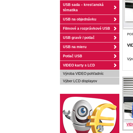
USB sada – kresťanská
tématika
USB na objednávku
Filmové a rozprávkové USB
POP
USB gravír / potlač
VI
USB na mieru
Potlač USB
Výr
VIDEO karty s LCD
Výroba VIDEO pohľadníc
Výber LCD displayov
VID