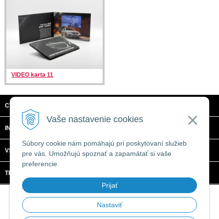
VIDEO karta 11
CTRL + C, S.R.O.
Vaše nastavenie cookies
INFORMÁCIE
Súbory cookie nám pomáhajú pri poskytovaní služieb
VŠETKO O NÁKUPE
pre vás. Umožňujú spoznať a zapamätať si vaše
preferencie.
TECHNICKÉ ŠPECIFIKÁCIE
Prijať
© 2026 CTRL + C, s.r.o. •
tvorba eshopu cez UNIobchod
,
webhosting
spoločnosti
WEBYGROUP
Nastaviť