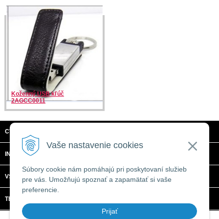
Koženný USB kľúč
2AGCC0011
CTRL + C, S.R.O.
Vaše nastavenie cookies
INFORMÁCIE
Súbory cookie nám pomáhajú pri poskytovaní služieb
VŠETKO O NÁKUPE
pre vás. Umožňujú spoznať a zapamätať si vaše
preferencie.
TECHNICKÉ ŠPECIFIKÁCIE
Prijať
© 2026 CTRL + C, s.r.o. •
tvorba eshopu cez UNIobchod
,
webhosting
spoločnosti