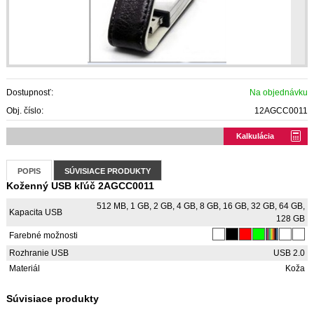
Dostupnosť:
Na objednávku
Obj. číslo:
12AGCC0011
Kalkulácia
POPIS
SÚVISIACE PRODUKTY
Koženný USB kľúč 2AGCC0011
512 MB, 1 GB, 2 GB, 4 GB, 8 GB, 16 GB, 32 GB, 64 GB,
Kapacita USB
128 GB
Farebné možnosti
Rozhranie USB
USB 2.0
Materiál
Koža
Súvisiace produkty