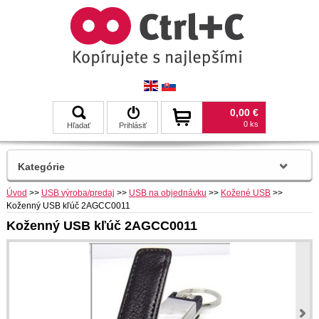
0,00 €
0 ks
Hľadať
Prihlásiť
Kategórie
Úvod
>>
USB výroba/predaj
>>
USB na objednávku
>>
Kožené USB
>>
Koženný USB kľúč 2AGCC0011
Koženný USB kľúč 2AGCC0011