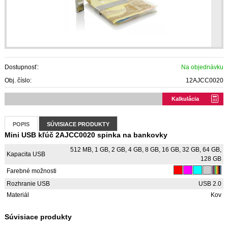
Dostupnosť:
Na objednávku
Obj. číslo:
12AJCC0020
Kalkulácia
POPIS
SÚVISIACE PRODUKTY
Mini USB kľúč 2AJCC0020 spinka na bankovky
512 MB, 1 GB, 2 GB, 4 GB, 8 GB, 16 GB, 32 GB, 64 GB,
Kapacita USB
128 GB
Farebné možnosti
Rozhranie USB
USB 2.0
Materiál
Kov
Súvisiace produkty