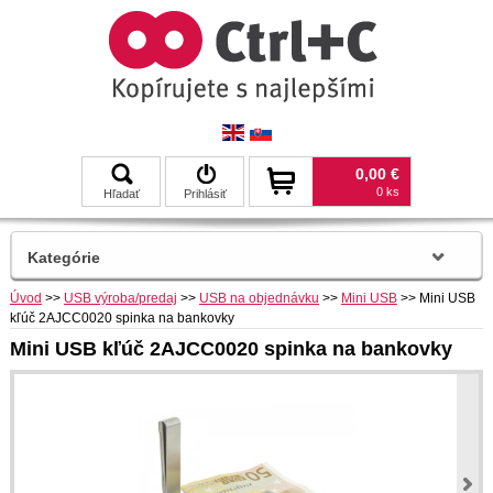
0,00 €
0 ks
Hľadať
Prihlásiť
Kategórie
Úvod
>>
USB výroba/predaj
>>
USB na objednávku
>>
Mini USB
>>
Mini USB
kľúč 2AJCC0020 spinka na bankovky
Mini USB kľúč 2AJCC0020 spinka na bankovky