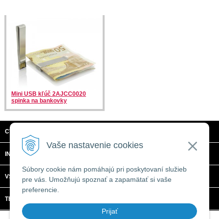
Mini USB kľúč 2AJCC0020
spinka na bankovky
CTRL + C, S.R.O.
Vaše nastavenie cookies
INFORMÁCIE
Súbory cookie nám pomáhajú pri poskytovaní služieb
VŠETKO O NÁKUPE
pre vás. Umožňujú spoznať a zapamätať si vaše
preferencie.
TECHNICKÉ ŠPECIFIKÁCIE
Prijať
© 2026 CTRL + C, s.r.o. •
tvorba eshopu cez UNIobchod
,
webhosting
spoločnosti