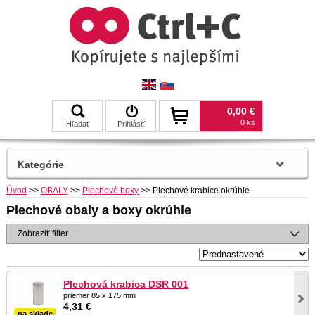
0,00 €
0 ks
Hľadať
Prihlásiť
Kategórie
Úvod
>>
OBALY
>>
Plechové boxy
>>
Plechové krabice okrúhle
Plechové obaly a boxy okrúhle
Zobraziť filter
Plechová krabica DSR 001
priemer 85 x 175 mm
4,31 €
na sklade