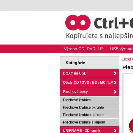
Výroba CD, DVD, LP
USB výroba/
Úvod
Kategórie
Ple
BOXY na USB
Obaly CD / DVD / BD / MC / LP
Plechové boxy
Plechové krabice
Plechové krabice okrúhle
Plechové krabice s oknom
Plechové krabice s klipom
UNIFRAME - 3D rámik