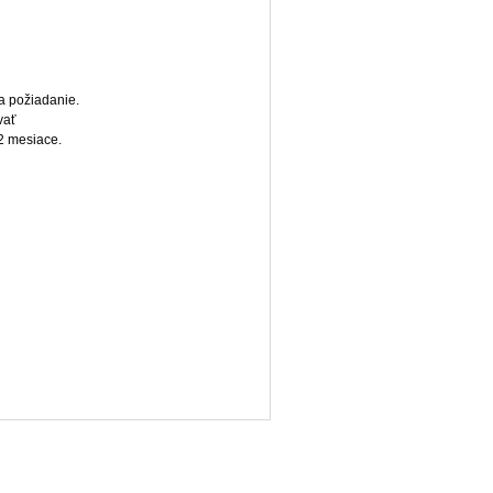
a požiadanie.
vať
2 mesiace.