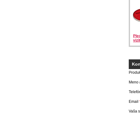
Ple
viz
Kon
Produ
Meno a
Telefó
Email
Vaša 