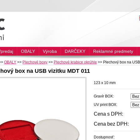
predaj
OBALY
Výroba
DARČEKY
Reklamné predmety
>>
OBALY
>>
Plechové boxy
>>
Plechové krabice okrúhle
>>
Plechový box na USB
chový box na USB vizitku MDT 011
123 x 10 mm
Gravír BOX:
UV print BOX:
Cena s DPH:
Cena bez DPH:
Dostupnosť: