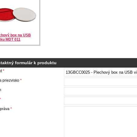
chový box na USB
itku MDT 011
taktný formulár k produktu
kt
*
 priezvisko
*
n
*
správa
*