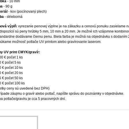
úbka
- 10 mm
ha
- 90 g
eriál
- kov (pocínovaný plech)
rba
- strieborná
ová výplň
: vyrezanie penovej výplne je na zákazku a cenovú ponuku zasielame n
 dispozícií sú peny hrúbky 5 mm, 10 mm a 20 mm. Je možné ich vzájomne kombino
tandardne dodávame čiernu penu. Biela farba je možná na objednávku s dodaním 
úkame možnosť potlače UV printom alebo gravírovanie laserom.
y UV print CMYK/gravír:
00 € počet 1 ks
0 € počet 5 ks
0 € počet 10 ks
0 € počet 20 ks
5 € počet 50 ks
0 € počet 100 ks
etky ceny sú uvedené bez DPH)
rípade záujmu o gravír alebo potlač, napíšte správu do poznámky v objednávke.
a potlače/gravíru je cca 5 pracovných dní.