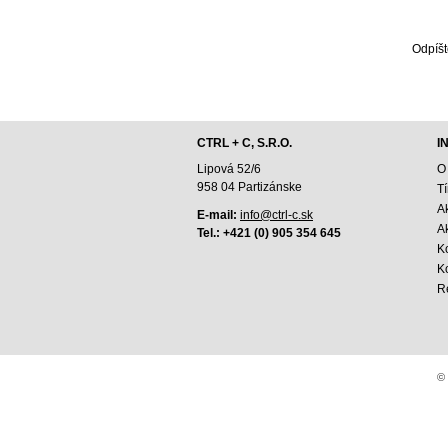
Odpíšt
CTRL + C, S.R.O.
I
Lipová 52/6
O
958 04 Partizánske
T
A
E-mail:
info@ctrl-c.sk
Ak
Tel.: +421 (0) 905 354 645
K
K
R
© 