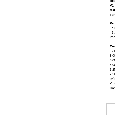
Hr
Vá
Mat
Fa
Pen
- K
- Š
Pon
Cen
17,
8,0
6,0
5,0
3,2
2,5
(Vš
V p
Dob