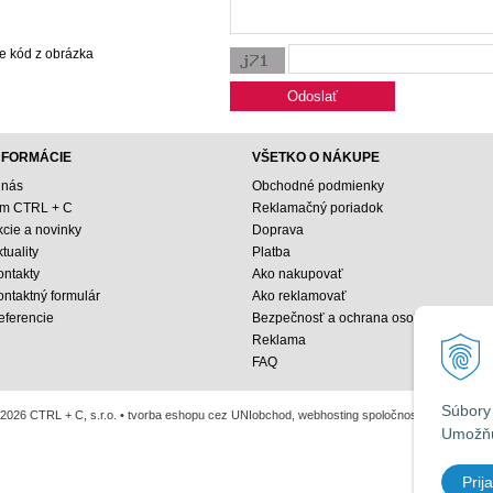
e kód z obrázka
NFORMÁCIE
VŠETKO O NÁKUPE
 nás
Obchodné podmienky
ím CTRL + C
Reklamačný poriadok
kcie a novinky
Doprava
tuality
Platba
ontakty
Ako nakupovať
ontaktný formulár
Ako reklamovať
eferencie
Bezpečnosť a ochrana osobných údajo
Reklama
FAQ
Súbory 
2026 CTRL + C, s.r.o. •
tvorba eshopu cez UNIobchod
,
webhosting
spoločnosti
WEBYGRO
Umožňu
Prija