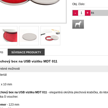
Obj. číslo:
-
+
ks
IS
SÚVISIACE PRODUKTY
echový box na USB vizitku MDT 011
rebné možnosti
teriál
 x 10 mm
chový box na USB vizitku MDT 011
-
elegantná okrúhla plechová krabička, do ktore
tka či voucher.
iemer
- 123 mm