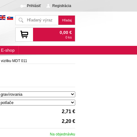
Prihlásiť
Registrácia
0,00 €
0 ks
E-shop
 vizitku MDT 011
2,71 €
2,20 €
Na objednávku