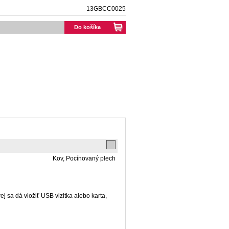
13GBCC0025
Do košíka
Kov, Pocínovaný plech
j sa dá vložiť USB vizitka alebo karta,