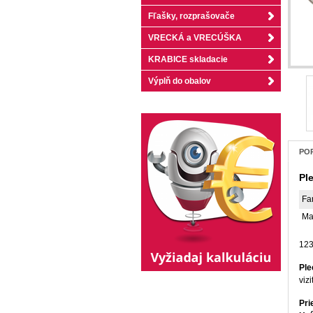
Fľašky, rozprašovače
VRECKÁ a VRECÚŠKA
KRABICE skladacie
Výplň do obalov
POP
Pl
Fa
Ma
123
Ple
vizi
Pr