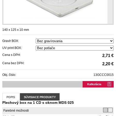
140 x 125 x 10 mm
Gravír BOX:
UV print BOX:
Cena s DPH:
2,71 €
Cena bez DPH:
2,20 €
Obj. číslo:
13GCCC0015
Kalkulácia
POPIS
SÚVISIACE PRODUKTY
Plechový box na 1 CD s oknom MDS 025
Farebné možnosti