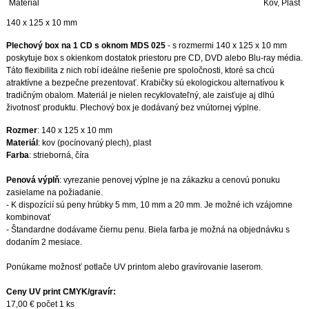
Materiál
Kov, Plast
140 x 125 x 10 mm
Plechový box na 1 CD s oknom MDS 025
-
s rozmermi 140 x 125 x 10 mm
poskytuje box s okienkom dostatok priestoru pre CD, DVD alebo Blu-ray média.
Táto flexibilita z nich robí ideálne riešenie pre spoločnosti, ktoré sa chcú
atraktívne a bezpečne prezentovať.
Krabičky
sú ekologickou alternatívou k
tradičným obalom.
Materiál je nielen recyklovateľný, ale zaisťuje aj dlhú
životnosť produktu
.
Plechový box je dodávaný bez vnútornej výplne.
Rozmer
: 140 x 125 x 10 mm
Materiál
: kov (pocínovaný plech), plast
Farba
: strieborná, číra
Penová výplň
: vyrezanie penovej výplne je na zákazku a cenovú ponuku
zasielame na požiadanie.
- K dispozícií sú peny hrúbky 5 mm, 10 mm a 20 mm. Je možné ich vzájomne
kombinovať
- Štandardne dodávame čiernu penu. Biela farba je možná na objednávku s
dodaním 2 mesiace.
Ponúkame možnosť potlače UV printom alebo gravírovanie laserom.
Ceny UV print CMYK/gravír:
17,00 € počet 1 ks