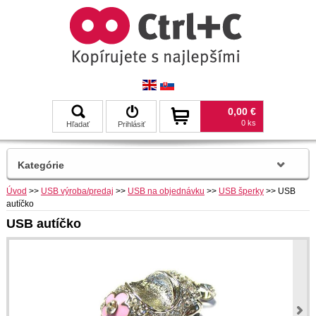
0,00 €
0 ks
Hľadať
Prihlásiť
Kategórie
Úvod
>>
USB výroba/predaj
>>
USB na objednávku
>>
USB šperky
>>
USB
autíčko
USB autíčko