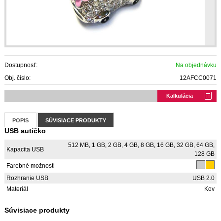
Dostupnosť:
Na objednávku
Obj. číslo:
12AFCC0071
Kalkulácia
POPIS
SÚVISIACE PRODUKTY
USB autíčko
512 MB, 1 GB, 2 GB, 4 GB, 8 GB, 16 GB, 32 GB, 64 GB,
Kapacita USB
128 GB
Farebné možnosti
Rozhranie USB
USB 2.0
Materiál
Kov
Súvisiace produkty