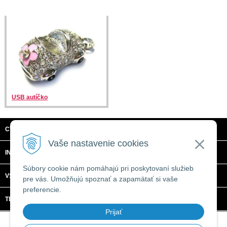
USB autíčko
CTRL + C, S.R.O.
Vaše nastavenie cookies
INFORMÁCIE
Súbory cookie nám pomáhajú pri poskytovaní služieb
VŠETKO O NÁKUPE
pre vás. Umožňujú spoznať a zapamätať si vaše
preferencie.
TECHNICKÉ ŠPECIFIKÁCIE
Prijať
© 2026 CTRL + C, s.r.o. •
tvorba eshopu cez UNIobchod
,
webhosting
spoločnosti
WEBYGROUP