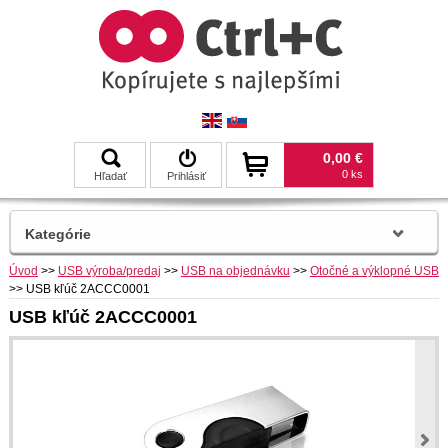
0,00 €
0 ks
Hľadať
Prihlásiť
Kategórie
Úvod
>>
USB výroba/predaj
>>
USB na objednávku
>>
Otočné a výklopné USB
>>
USB kľúč 2ACCC0001
USB kľúč 2ACCC0001