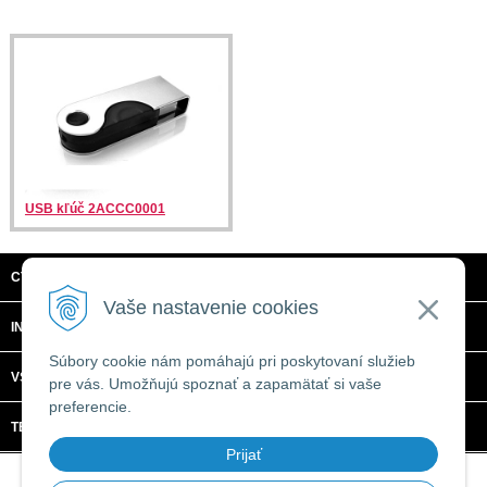
USB kľúč 2ACCC0001
CTRL + C, S.R.O.
Vaše nastavenie cookies
INFORMÁCIE
Súbory cookie nám pomáhajú pri poskytovaní služieb
VŠETKO O NÁKUPE
pre vás. Umožňujú spoznať a zapamätať si vaše
preferencie.
TECHNICKÉ ŠPECIFIKÁCIE
Prijať
© 2026 CTRL + C, s.r.o. •
tvorba eshopu cez UNIobchod
,
webhosting
spoločnosti
WEBYGROUP