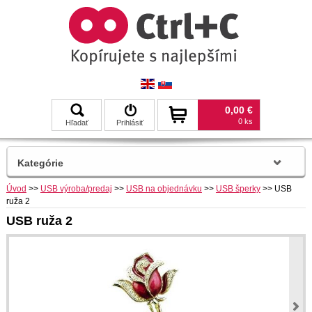
0,00 €
0 ks
Hľadať
Prihlásiť
Kategórie
Úvod
>>
USB výroba/predaj
>>
USB na objednávku
>>
USB šperky
>>
USB
ruža 2
USB ruža 2