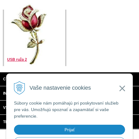
USB ruža 2
CTRL + C, S.R.O.
Vaše nastavenie cookies
INFORMÁCIE
Súbory cookie nám pomáhajú pri poskytovaní služieb
VŠETKO O NÁKUPE
pre vás. Umožňujú spoznať a zapamätať si vaše
preferencie.
TECHNICKÉ ŠPECIFIKÁCIE
Prijať
© 2026 CTRL + C, s.r.o. •
tvorba eshopu cez UNIobchod
,
webhosting
spoločnosti
WEBYGROUP